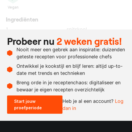
Vegan
Ingrediënten
1
spitskool
Probeer nu
2 weken gratis!
naar
extra vierge olijfolie
behoefte
Nooit meer een gebrek aan inspiratie: duizenden
naar
zout en peper
geteste recepten voor professionele chefs
behoefte
Ontwikkel je kookstijl en blijf leren: altijd up-to-
date met trends en technieken
Recept omrekenen
Breng orde in je receptenchaos: digitaliseer en
bewaar je eigen recepten overzichtelijk
-
+
Heb je al een account?
Log
Start jouw
proefperiode
dan in
0.5x
1x
2x
4x