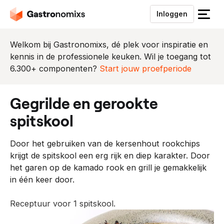
Inloggen
S
l
u
Welkom bij Gastronomixs, dé plek voor inspiratie en
i
kennis in de professionele keuken. Wil je toegang tot
t
6.300+ componenten?
Start jouw proefperiode
h
e
gegrilde en gerookte
t
m
spitskool
e
n
Door het gebruiken van de kersenhout rookchips
u
krijgt de spitskool een erg rijk en diep karakter. Door
het garen op de kamado rook en grill je gemakkelijk
in één keer door.
Receptuur voor 1 spitskool.