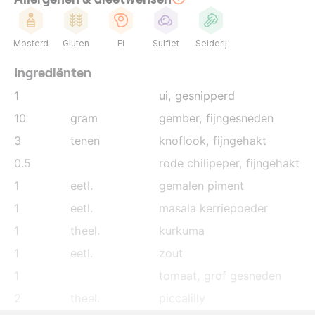
Mosterd
Gluten
Ei
Sulfiet
Selderij
Ingrediënten
1
ui
, gesnipperd
10
gram
gember
, fijngesneden
3
tenen
knoflook
, fijngehakt
0.5
rode chilipeper
, fijngehakt
1
eetl.
gemalen piment
1
eetl.
masala kerriepoeder
1
theel.
kurkuma
1
eetl.
zout
1
tomaat
, grof gesneden
2
theel.
piccalilly