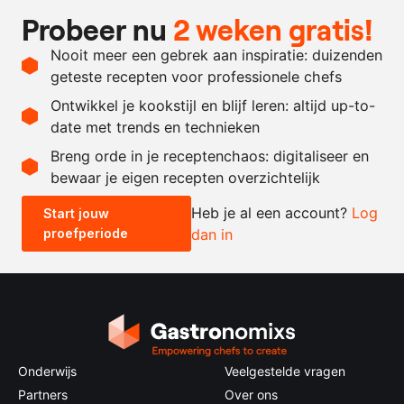
2
eetl.
ketchup
Probeer nu
2 weken gratis!
100
ml.
sinaasappelsap, vers
Nooit meer een gebrek aan inspiratie: duizenden
100
ml.
gevogeltebouillon
geteste recepten voor professionele chefs
1
pakje
pomtayer
Ontwikkel je kookstijl en blijf leren: altijd up-to-
date met trends en technieken
Recept omrekenen
Breng orde in je receptenchaos: digitaliseer en
bewaar je eigen recepten overzichtelijk
-
+
Heb je al een account?
Log
Start jouw
proefperiode
dan in
0.5x
1x
2x
4x
Onderwijs
Veelgestelde vragen
Partners
Over ons