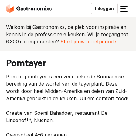
Inloggen
S
l
u
Welkom bij Gastronomixs, dé plek voor inspiratie en
i
kennis in de professionele keuken. Wil je toegang tot
t
6.300+ componenten?
Start jouw proefperiode
h
e
pomtayer
t
m
Pom of pomtayer is een zeer bekende Surinaamse
e
bereiding van de wortel van de tayerplant. Deze
n
wordt door heel Midden-Amerika en delen van Zuid-
u
Amerika gebruikt in de keuken. Ultiem comfort food!
Creatie van Soenil Bahadoer, restaurant De
Lindehof**, Nuenen.
Ovenschaal 4-6 personen.