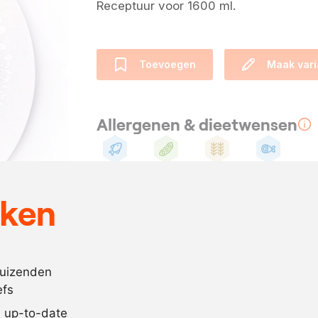
Receptuur voor 1600 ml.
Toevoegen
Maak vari
Allergenen & dieetwensen
Vis
Soja
Gluten
Pescotarisch
eken
Ingrediënten
1
liter
dashi-sojasa
500
ml.
muntazijn
duizenden
efs
750
gram
suiker
jd up-to-date