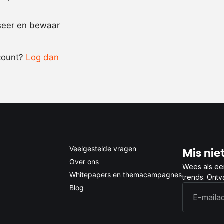
Recept omrekenen
iseer en bewaar
-
+
count?
Log dan
0.5x
1x
2x
4x
Veelgestelde vragen
Mis niet
Over ons
Wees als ee
Whitepapers en themacampagnes
trends. Ont
Blog