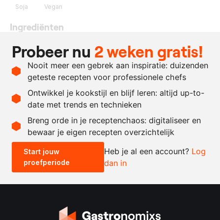
Soja
Vegan
Ingrediënten
450
gram
fondantsuiker
Probeer nu
2 weken gratis!
250
gram
glucose
Nooit meer een gebrek aan inspiratie: duizenden
40
gram
gedroogde zoete zwarte
geteste recepten voor professionele chefs
bonen
Ontwikkel je kookstijl en blijf leren: altijd up-to-
date met trends en technieken
Recept omrekenen
Breng orde in je receptenchaos: digitaliseer en
bewaar je eigen recepten overzichtelijk
-
+
Heb je al een account?
Log
Start jouw
proefperiode
dan in
0.5x
1x
2x
4x