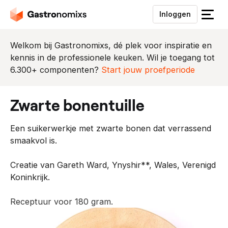
Inloggen
S
l
u
Welkom bij Gastronomixs, dé plek voor inspiratie en
i
kennis in de professionele keuken. Wil je toegang tot
t
6.300+ componenten?
Start jouw proefperiode
h
e
zwarte bonentuille
t
m
Een suikerwerkje met zwarte bonen dat verrassend
e
smaakvol is.
n
u
Creatie van Gareth Ward, Ynyshir**, Wales, Verenigd
Koninkrijk.
Receptuur voor 180 gram.