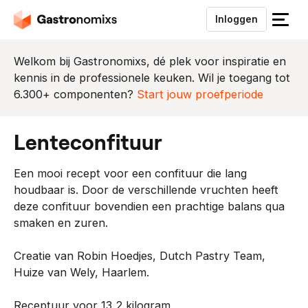
Inloggen
S
l
u
Welkom bij Gastronomixs, dé plek voor inspiratie en
i
kennis in de professionele keuken. Wil je toegang tot
t
6.300+ componenten?
Start jouw proefperiode
h
e
lenteconfituur
t
m
Een mooi recept voor een confituur die lang
e
houdbaar is. Door de verschillende vruchten heeft
n
deze confituur bovendien een prachtige balans qua
u
smaken en zuren.
Creatie van Robin Hoedjes, Dutch Pastry Team,
Huize van Wely, Haarlem.
Receptuur voor 13,2 kilogram.