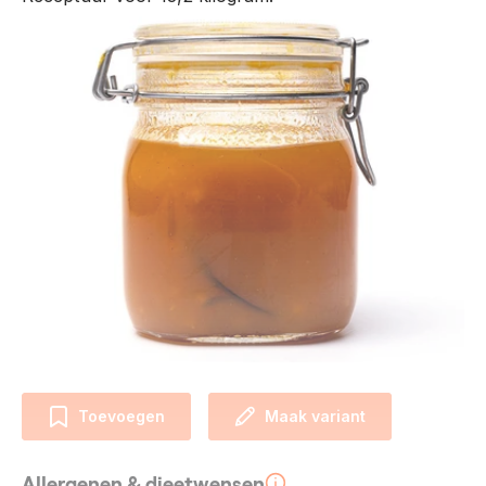
Toevoegen
Maak variant
Allergenen & dieetwensen