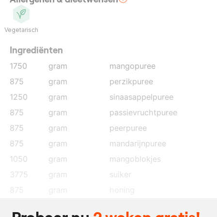
Vegetarisch
Ingrediënten
1750
gram
mangopuree
875
gram
perzikpuree
1250
gram
sinaasappelpuree
875
gram
passievruchtpuree
875
gram
peerpuree
875
gram
mandarijnpuree
1050
gram
mangoblokjes
3775
gram
suiker
875
gram
honing
4
stuks
vanillepeulen