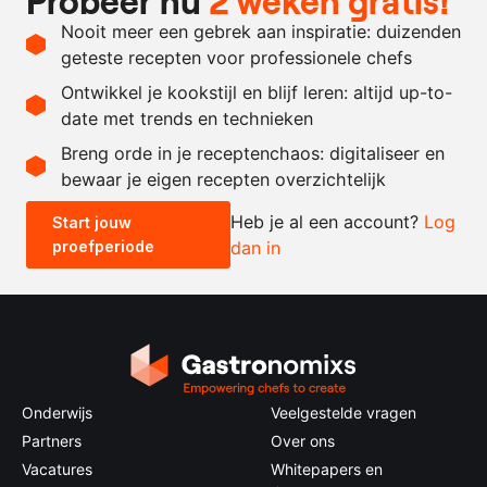
Probeer nu
2 weken gratis!
400
gram
pectine
Nooit meer een gebrek aan inspiratie: duizenden
600
gram
suiker
geteste recepten voor professionele chefs
65
gram
citroenzuur
Ontwikkel je kookstijl en blijf leren: altijd up-to-
date met trends en technieken
Recept omrekenen
Breng orde in je receptenchaos: digitaliseer en
bewaar je eigen recepten overzichtelijk
-
+
Heb je al een account?
Log
Start jouw
proefperiode
dan in
0.5x
1x
2x
4x
Onderwijs
Veelgestelde vragen
Partners
Over ons
Vacatures
Whitepapers en