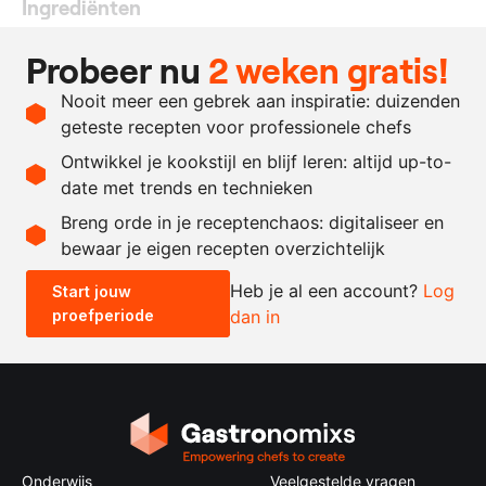
Ingrediënten
160
gram
dragon
Probeer nu
2 weken gratis!
80
gram
laurier
Nooit meer een gebrek aan inspiratie: duizenden
60
gram
platte peterselie
geteste recepten voor professionele chefs
750
gram
raapzaadolie
Ontwikkel je kookstijl en blijf leren: altijd up-to-
date met trends en technieken
Recept omrekenen
Breng orde in je receptenchaos: digitaliseer en
bewaar je eigen recepten overzichtelijk
-
+
Heb je al een account?
Log
Start jouw
proefperiode
dan in
0.5x
1x
2x
4x
Onderwijs
Veelgestelde vragen