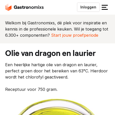
Inloggen
S
l
u
Welkom bij Gastronomixs, dé plek voor inspiratie en
i
kennis in de professionele keuken. Wil je toegang tot
t
6.300+ componenten?
Start jouw proefperiode
h
e
olie van dragon en laurier
t
m
Een heerlijke hartige olie van dragon en laurier,
e
perfect groen door het bereiken van 63°C. Hierdoor
n
wordt het chlorofyl geactiveerd.
u
Receptuur voor 750 gram.