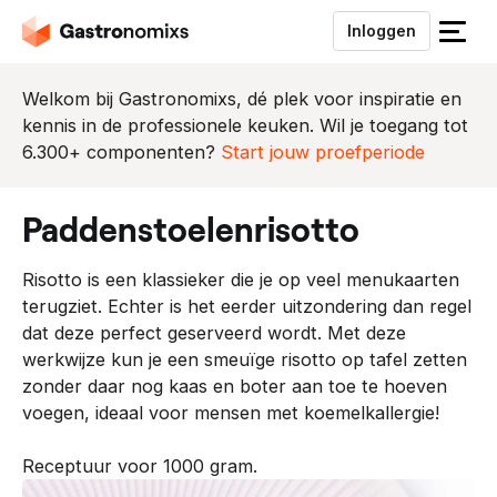
Inloggen
S
l
u
Welkom bij Gastronomixs, dé plek voor inspiratie en
i
kennis in de professionele keuken. Wil je toegang tot
t
6.300+ componenten?
Start jouw proefperiode
h
e
paddenstoelenrisotto
t
m
Risotto is een klassieker die je op veel menukaarten
e
terugziet. Echter is het eerder uitzondering dan regel
n
dat deze perfect geserveerd wordt. Met deze
u
werkwijze kun je een smeuïge risotto op tafel zetten
zonder daar nog kaas en boter aan toe te hoeven
voegen, ideaal voor mensen met koemelkallergie!
Receptuur voor 1000 gram.