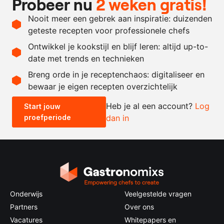
Probeer nu
2 weken gratis!
behoefte
Nooit meer een gebrek aan inspiratie: duizenden
naar
zout
geteste recepten voor professionele chefs
behoefte
Ontwikkel je kookstijl en blijf leren: altijd up-to-
date met trends en technieken
Recept omrekenen
Breng orde in je receptenchaos: digitaliseer en
bewaar je eigen recepten overzichtelijk
-
+
Heb je al een account?
Log
Start jouw
proefperiode
dan in
0.5x
1x
2x
4x
Onderwijs
Veelgestelde vragen
Partners
Over ons
Vacatures
Whitepapers en