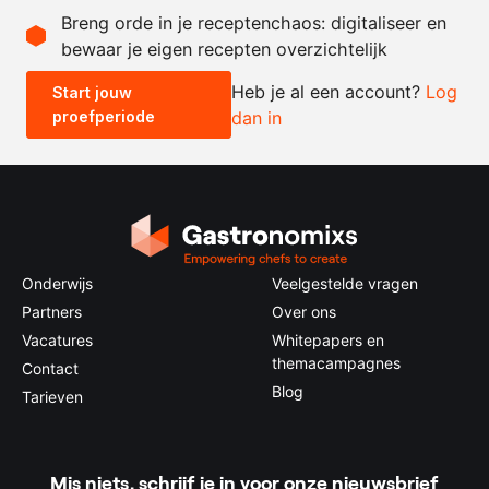
Breng orde in je receptenchaos: digitaliseer en
bewaar je eigen recepten overzichtelijk
-
+
Heb je al een account?
Log
Start jouw
proefperiode
dan in
0.5x
1x
2x
4x
Onderwijs
Veelgestelde vragen
Partners
Over ons
Vacatures
Whitepapers en
themacampagnes
Contact
Blog
Tarieven
Mis niets, schrijf je in voor onze nieuwsbrief