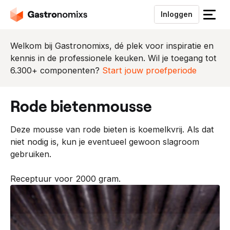
Inloggen
S
l
u
Welkom bij Gastronomixs, dé plek voor inspiratie en
i
kennis in de professionele keuken. Wil je toegang tot
t
6.300+ componenten?
Start jouw proefperiode
h
e
rode bietenmousse
t
m
Deze mousse van rode bieten is koemelkvrij. Als dat
e
niet nodig is, kun je eventueel gewoon slagroom
n
gebruiken.
u
Receptuur voor 2000 gram.