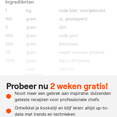
Ingrediënten
1
kg.
rode biet, voorgekookt
100
gram
ui
, gesnipperd
5
gram
tijm
400
gram
rode port
500
gram
bietensap
20
gram
vegan mousse gelatine
1000
gram
Alpro Whipping
naar
olijfolie
behoefte
Probeer nu
2 weken gratis!
naar
citroensap
behoefte
Nooit meer een gebrek aan inspiratie: duizenden
naar
zout en peper
geteste recepten voor professionele chefs
behoefte
Ontwikkel je kookstijl en blijf leren: altijd up-to-
date met trends en technieken
Recept omrekenen