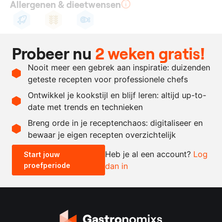
Allergenen & dieetwensen
Vis
Gluten
Pescotarisch
Probeer nu
2 weken gratis!
Ingrediënten
Nooit meer een gebrek aan inspiratie: duizenden
4
sardines
geteste recepten voor professionele chefs
200
gram
bruine bonen miso
Ontwikkel je kookstijl en blijf leren: altijd up-to-
date met trends en technieken
Recept omrekenen
Breng orde in je receptenchaos: digitaliseer en
bewaar je eigen recepten overzichtelijk
-
+
Heb je al een account?
Log
Start jouw
proefperiode
dan in
0.5x
1x
2x
4x