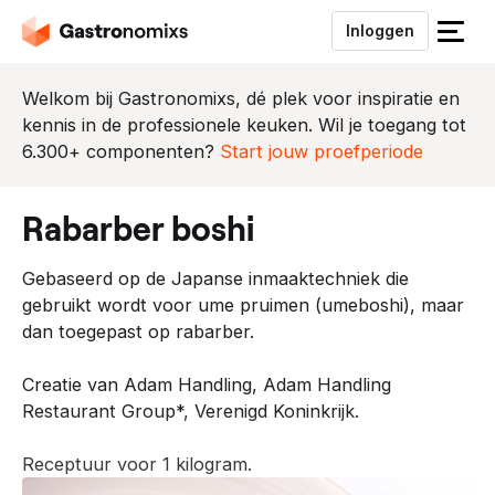
Inloggen
S
l
u
Welkom bij Gastronomixs, dé plek voor inspiratie en
i
kennis in de professionele keuken. Wil je toegang tot
t
6.300+ componenten?
Start jouw proefperiode
h
e
rabarber boshi
t
m
Gebaseerd op de Japanse inmaaktechniek die
e
gebruikt wordt voor ume pruimen (umeboshi), maar
n
dan toegepast op rabarber.
u
Creatie van Adam Handling, Adam Handling
Restaurant Group*, Verenigd Koninkrijk.
Receptuur voor 1 kilogram.