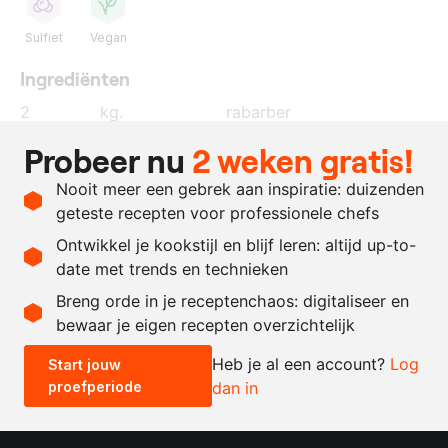
Sulfiet
Vegan
Ingrediënten
2
kg.
rabarber
100
ml.
wodka
Probeer nu
2 weken gratis!
40
gram
zout
Nooit meer een gebrek aan inspiratie: duizenden
naar
wittewijnazijn
geteste recepten voor professionele chefs
behoefte
Ontwikkel je kookstijl en blijf leren: altijd up-to-
date met trends en technieken
Recept omrekenen
Breng orde in je receptenchaos: digitaliseer en
bewaar je eigen recepten overzichtelijk
-
+
Heb je al een account?
Log
Start jouw
proefperiode
dan in
0.5x
1x
2x
4x