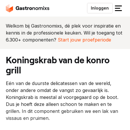
Inloggen
S
l
u
Welkom bij Gastronomixs, dé plek voor inspiratie en
i
kennis in de professionele keuken. Wil je toegang tot
t
6.300+ componenten?
Start jouw proefperiode
h
e
koningskrab van de konro
t
m
grill
e
n
Eén van de duurste delicatessen van de wereld,
u
onder andere omdat de vangst zo gevaarlijk is.
Koningskrab is meestal al voorgegaard op de boot.
Dus je hoeft deze alleen schoon te maken en te
grillen. In dit component gebruiken we een lak van
vissaus en pruimen.