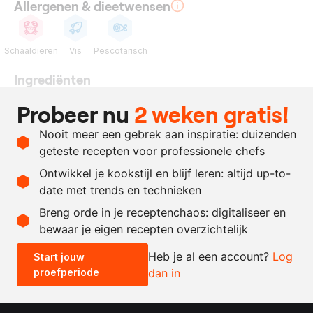
Allergenen & dieetwensen
Schaaldieren
Vis
Pescotarisch
Ingrediënten
1
koningskrabpoot
Probeer nu
2 weken gratis!
50
ml.
vissaus-pruimenlak
Nooit meer een gebrek aan inspiratie: duizenden
naar
zout en peper
geteste recepten voor professionele chefs
behoefte
Ontwikkel je kookstijl en blijf leren: altijd up-to-
date met trends en technieken
Recept omrekenen
Breng orde in je receptenchaos: digitaliseer en
bewaar je eigen recepten overzichtelijk
-
+
Heb je al een account?
Log
Start jouw
proefperiode
dan in
0.5x
1x
2x
4x