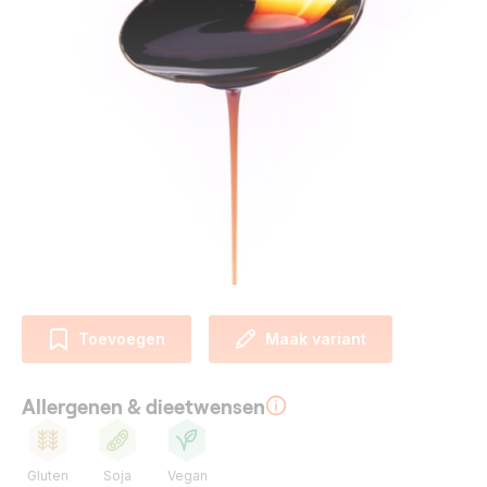
Toevoegen
Maak variant
Allergenen & dieetwensen
Gluten
Soja
Vegan