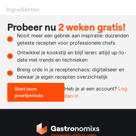
Ingrediënten
250
gram
sojasaus
Probeer nu
2 weken gratis!
100
gram
glucosestroop
Nooit meer een gebrek aan inspiratie: duizenden
100
gram
mirin
geteste recepten voor professionele chefs
0.5
vel
nori
Ontwikkel je kookstijl en blijf leren: altijd up-to-
date met trends en technieken
Recept omrekenen
Breng orde in je receptenchaos: digitaliseer en
bewaar je eigen recepten overzichtelijk
-
+
Heb je al een account?
Log
Start jouw
proefperiode
dan in
0.5x
1x
2x
4x