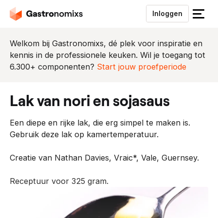
Inloggen
S
l
u
Welkom bij Gastronomixs, dé plek voor inspiratie en
i
kennis in de professionele keuken. Wil je toegang tot
t
6.300+ componenten?
Start jouw proefperiode
h
e
lak van nori en sojasaus
t
m
Een diepe en rijke lak, die erg simpel te maken is.
e
Gebruik deze lak op kamertemperatuur.
n
u
Creatie van Nathan Davies, Vraic*, Vale, Guernsey.
Receptuur voor 325 gram.