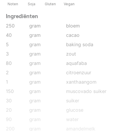
Noten
Soja
Gluten
Vegan
Ingrediënten
250
gram
bloem
40
gram
cacao
5
gram
baking soda
3
gram
zout
80
gram
aquafaba
2
gram
citroenzuur
1
gram
xanthaangom
150
gram
muscovado suiker
30
gram
suiker
20
gram
glucose
90
gram
water
200
gram
amandelmelk