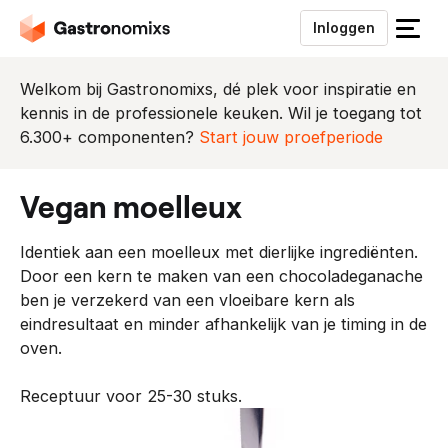
Inloggen
S
l
u
Welkom bij Gastronomixs, dé plek voor inspiratie en
i
kennis in de professionele keuken. Wil je toegang tot
t
6.300+ componenten?
Start jouw proefperiode
h
e
vegan moelleux
t
m
Identiek aan een moelleux met dierlijke ingrediënten.
e
Door een kern te maken van een chocoladeganache
n
ben je verzekerd van een vloeibare kern als
u
eindresultaat en minder afhankelijk van je timing in de
oven.
Receptuur voor 25-30 stuks.