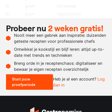
15
gram
citroensap
90
gram
raapzaadolie
140
gram
vegan melkchocolade
Probeer nu
2 weken gratis!
200
gram
Alpro Whipping
Nooit meer een gebrek aan inspiratie: duizenden
50
gram
glucose
geteste recepten voor professionele chefs
250
gram
vegan melkchocolade
Ontwikkel je kookstijl en blijf leren: altijd up-to-
date met trends en technieken
Recept omrekenen
Breng orde in je receptenchaos: digitaliseer en
bewaar je eigen recepten overzichtelijk
-
+
Heb je al een account?
Log
Start jouw
proefperiode
dan in
0.5x
1x
2x
4x