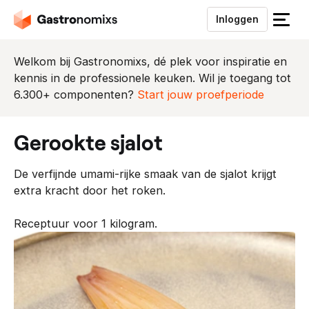
Inloggen
S
l
u
Welkom bij Gastronomixs, dé plek voor inspiratie en
i
kennis in de professionele keuken. Wil je toegang tot
t
6.300+ componenten?
Start jouw proefperiode
h
e
gerookte sjalot
t
m
De verfijnde umami-rijke smaak van de sjalot krijgt
e
extra kracht door het roken.
n
u
Receptuur voor 1 kilogram.