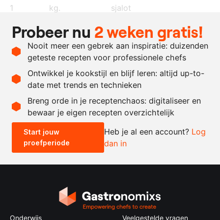
1
kg.
sjalot
60
ml.
olijfolie
Probeer nu
2 weken gratis!
4
gram
tijm
Nooit meer een gebrek aan inspiratie: duizenden
naar
zout en peper
geteste recepten voor professionele chefs
behoefte
Ontwikkel je kookstijl en blijf leren: altijd up-to-
date met trends en technieken
Recept omrekenen
Breng orde in je receptenchaos: digitaliseer en
bewaar je eigen recepten overzichtelijk
-
+
Heb je al een account?
Log
Start jouw
proefperiode
dan in
0.5x
1x
2x
4x
Onderwijs
Veelgestelde vragen