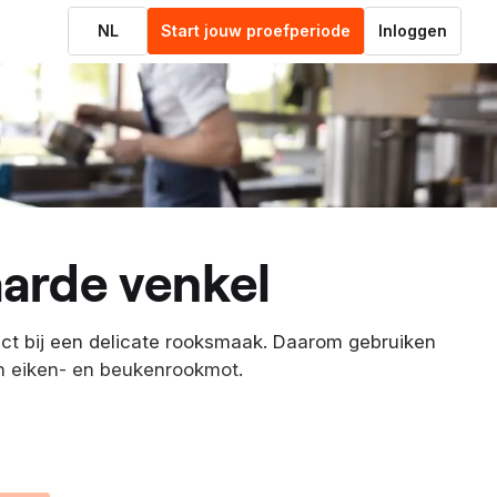
NL
Start jouw proefperiode
Inloggen
aarde venkel
ct bij een delicate rooksmaak. Daarom gebruiken
n eiken- en beukenrookmot.