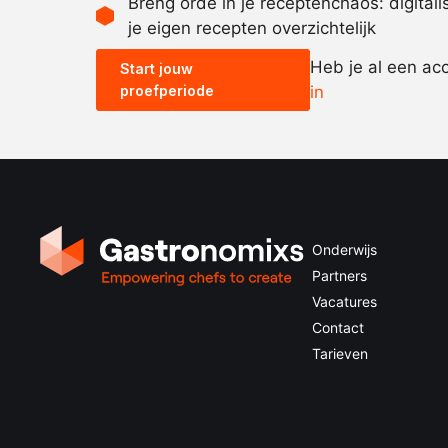
Breng orde in je receptenchaos: digital
je eigen recepten overzichtelijk
Heb je al een ac
Start jouw
proefperiode
in
Onderwijs
Partners
Vacatures
Contact
Tarieven