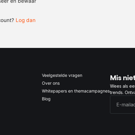
iseer en bewaar
-
+
count?
Log dan
0.5x
1x
2x
4x
Veelgestelde vragen
Mis niet
Over ons
Wees als ee
Whitepapers en themacampagnes
trends. Ont
Blog