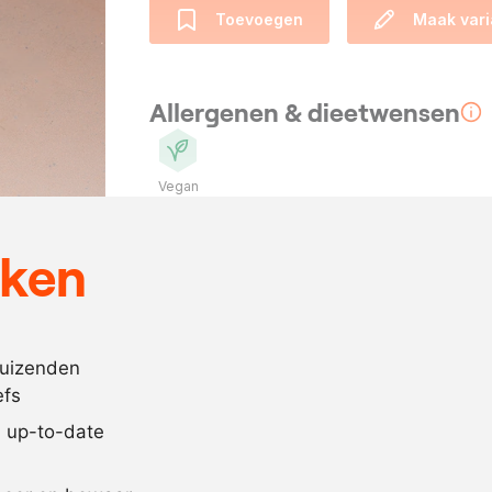
Toevoegen
Maak vari
Allergenen & dieetwensen
Vegan
Ingrediënten
eken
1
kg.
venkel
100
gram
olijfolie
duizenden
naar
zout en pepe
efs
behoefte
jd up-to-date
Recept omrekenen