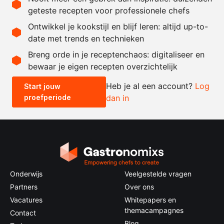
behoefte
geteste recepten voor professionele chefs
1.25
liter
sojasaus
Ontwikkel je kookstijl en blijf leren: altijd up-to-
date met trends en technieken
Recept omrekenen
Breng orde in je receptenchaos: digitaliseer en
bewaar je eigen recepten overzichtelijk
-
+
Heb je al een account?
Log
Start jouw
proefperiode
dan in
0.5x
1x
2x
4x
Onderwijs
Veelgestelde vragen
Partners
Over ons
Vacatures
Whitepapers en
themacampagnes
Contact
Blog