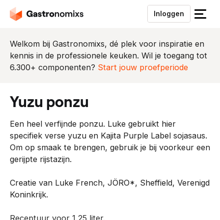
Inloggen
S
l
u
Welkom bij Gastronomixs, dé plek voor inspiratie en
i
kennis in de professionele keuken. Wil je toegang tot
t
6.300+ componenten?
Start jouw proefperiode
h
e
yuzu ponzu
t
m
Een heel verfijnde ponzu. Luke gebruikt hier
e
specifiek verse yuzu en Kajita Purple Label sojasaus.
n
Om op smaak te brengen, gebruik je bij voorkeur een
u
gerijpte rijstazijn.
Creatie van Luke French, JÖRO*, Sheffield, Verenigd
Koninkrijk.
Receptuur voor 1.25 liter.