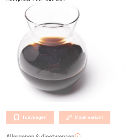
Toevoegen
Maak variant
Allergenen & dieetwensen