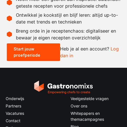
Ingrediënten
geteste recepten voor professionele chefs
1
kg.
aardpeer (topinamboer)
Ontwikkel je kookstijl en blijf leren: altijd up-to-
date met trends en technieken
Recept omrekenen
Breng orde in je receptenchaos: digitaliseer en
bewaar je eigen recepten overzichtelijk
-
+
Heb je al een account?
Log
Start jouw
proefperiode
dan in
0.5x
1x
2x
4x
Onderwijs
Veelgestelde vragen
Partners
Over ons
Vacatures
Whitepapers en
themacampagnes
Contact
Blog