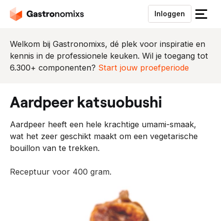
Inloggen
S
l
u
Welkom bij Gastronomixs, dé plek voor inspiratie en
i
kennis in de professionele keuken. Wil je toegang tot
t
6.300+ componenten?
Start jouw proefperiode
h
e
aardpeer katsuobushi
t
m
Aardpeer heeft een hele krachtige umami-smaak,
e
wat het zeer geschikt maakt om een vegetarische
n
bouillon van te trekken.
u
Receptuur voor 400 gram.