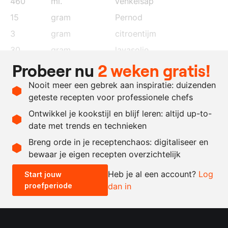
460
ml.
venkelsap
15
gram
Pernod
3
gram
citroentijm
30
gram
lavasolie
Probeer nu
2 weken gratis!
12
gram
bladgelatine
, geweld in
koud water
Nooit meer een gebrek aan inspiratie: duizenden
naar
zout en peper
geteste recepten voor professionele chefs
behoefte
Ontwikkel je kookstijl en blijf leren: altijd up-to-
date met trends en technieken
Recept omrekenen
Breng orde in je receptenchaos: digitaliseer en
bewaar je eigen recepten overzichtelijk
-
+
Heb je al een account?
Log
Start jouw
proefperiode
dan in
0.5x
1x
2x
4x