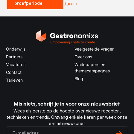
proefperiode
dan in
0.5x
1x
2x
4x
Onderwijs
Veelgestelde vragen
Partners
Over ons
Vacatures
Whitepapers en
themacampagnes
Contact
Blog
Tarieven
Mis niets, schrijf je in voor onze nieuwsbrief
Wees als eerste op de hoogte over nieuwe recepten,
technieken en trends. Ontvang enkele keren per week onze
e-mail nieuwsbrief.