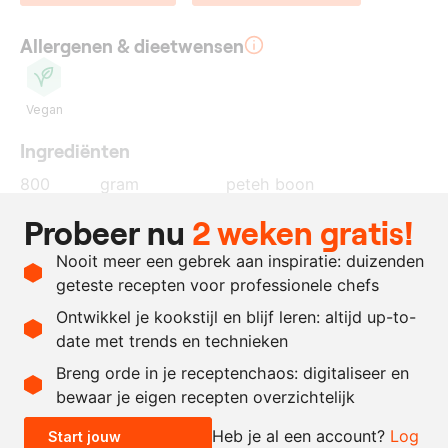
Allergenen & dieetwensen
Vegan
Ingrediënten
800
gram
peteh boon
1
kg.
rijst koji
Probeer nu
2 weken gratis!
4
%
zout
Nooit meer een gebrek aan inspiratie: duizenden
naar
zout
geteste recepten voor professionele chefs
behoefte
Ontwikkel je kookstijl en blijf leren: altijd up-to-
date met trends en technieken
Recept omrekenen
Breng orde in je receptenchaos: digitaliseer en
bewaar je eigen recepten overzichtelijk
-
+
Heb je al een account?
Log
Start jouw