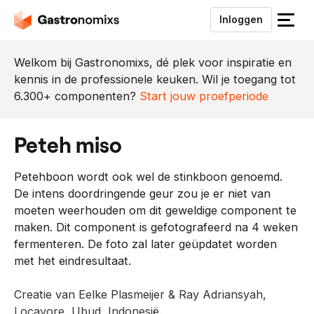
Inloggen
S
l
u
Welkom bij Gastronomixs, dé plek voor inspiratie en
i
kennis in de professionele keuken. Wil je toegang tot
t
6.300+ componenten?
Start jouw proefperiode
h
e
peteh miso
t
m
Petehboon wordt ook wel de stinkboon genoemd.
e
De intens doordringende geur zou je er niet van
n
moeten weerhouden om dit geweldige component te
u
maken. Dit component is gefotografeerd na 4 weken
fermenteren. De foto zal later geüpdatet worden
met het eindresultaat.
Creatie van Eelke Plasmeijer & Ray Adriansyah,
Locavore, Ubud, Indonesië.