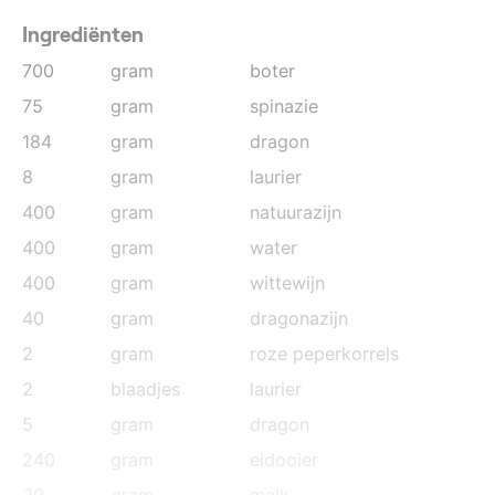
Ingrediënten
700
gram
boter
75
gram
spinazie
184
gram
dragon
8
gram
laurier
400
gram
natuurazijn
400
gram
water
400
gram
wittewijn
40
gram
dragonazijn
2
gram
roze peperkorrels
2
blaadjes
laurier
5
gram
dragon
240
gram
eidooier
20
gram
melk