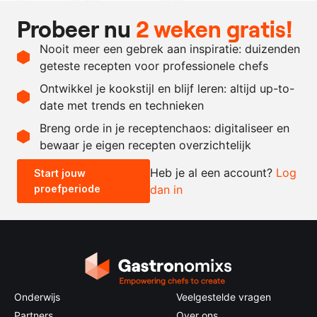
Probeer nu
2 weken gratis!
naar
citroensap
behoefte
Nooit meer een gebrek aan inspiratie: duizenden
naar
zout
geteste recepten voor professionele chefs
behoefte
Ontwikkel je kookstijl en blijf leren: altijd up-to-
date met trends en technieken
Recept omrekenen
Breng orde in je receptenchaos: digitaliseer en
bewaar je eigen recepten overzichtelijk
-
+
Heb je al een account?
Log
Start jouw
proefperiode
dan in
0.5x
1x
2x
4x
Onderwijs
Veelgestelde vragen
Partners
Over ons