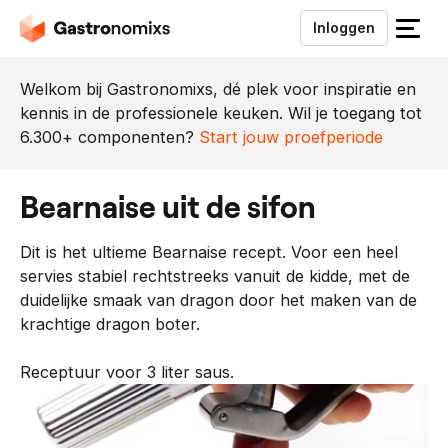
Inloggen
S
l
u
Welkom bij Gastronomixs, dé plek voor inspiratie en
i
kennis in de professionele keuken. Wil je toegang tot
t
6.300+ componenten?
Start jouw proefperiode
h
e
bearnaise uit de sifon
t
m
Dit is het ultieme Bearnaise recept. Voor een heel
e
servies stabiel rechtstreeks vanuit de kidde, met de
n
duidelijke smaak van dragon door het maken van de
u
krachtige dragon boter.
Receptuur voor 3 liter saus.