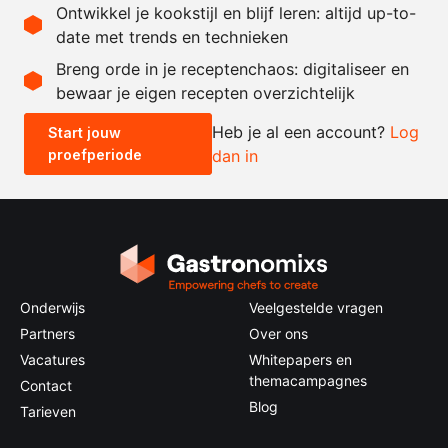
Ontwikkel je kookstijl en blijf leren: altijd up-to-
date met trends en technieken
Recept omrekenen
Breng orde in je receptenchaos: digitaliseer en
bewaar je eigen recepten overzichtelijk
-
+
Heb je al een account?
Log
Start jouw
proefperiode
dan in
0.5x
1x
2x
4x
Onderwijs
Veelgestelde vragen
Partners
Over ons
Vacatures
Whitepapers en
themacampagnes
Contact
Blog
Tarieven