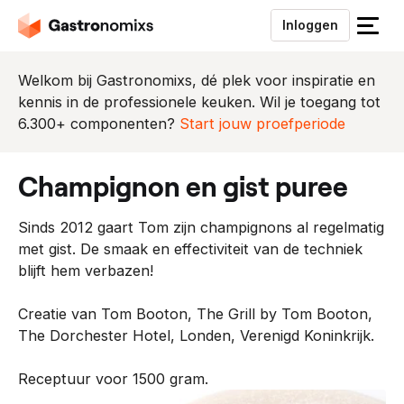
Inloggen
S
l
u
Welkom bij Gastronomixs, dé plek voor inspiratie en
i
kennis in de professionele keuken. Wil je toegang tot
t
6.300+ componenten?
Start jouw proefperiode
h
e
champignon en gist puree
t
m
Sinds 2012 gaart Tom zijn champignons al regelmatig
e
met gist. De smaak en effectiviteit van de techniek
n
blijft hem verbazen!
u
Creatie van Tom Booton, The Grill by Tom Booton,
The Dorchester Hotel, Londen, Verenigd Koninkrijk.
Receptuur voor 1500 gram.