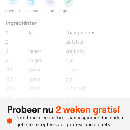
Koemelk
Lactose
Sulfiet
Vegetarisch
Ingrediënten
1
kg.
champignons
2
sjalotten
2
tenen
knoflook
4
takjes
tijm
100
gram
boter
100
gram
gist
250
gram
witte wijn
250
gram
slagroom
Probeer nu
2 weken gratis!
naar
zout
behoefte
Nooit meer een gebrek aan inspiratie: duizenden
naar
cabernet sauvignon azijn
geteste recepten voor professionele chefs
behoefte