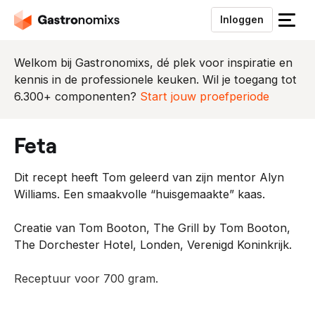
Inloggen
S
l
u
Welkom bij Gastronomixs, dé plek voor inspiratie en
i
kennis in de professionele keuken. Wil je toegang tot
t
6.300+ componenten?
Start jouw proefperiode
h
e
feta
t
m
Dit recept heeft Tom geleerd van zijn mentor Alyn
e
Williams. Een smaakvolle “huisgemaakte” kaas.
n
u
Creatie van Tom Booton, The Grill by Tom Booton,
The Dorchester Hotel, Londen, Verenigd Koninkrijk.
Receptuur voor 700 gram.