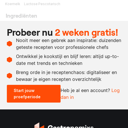
Koemelk
Lactose
Pescotarisch
Ingrediënten
2500
gram
melk
Probeer nu
2 weken gratis!
500
gram
yoghurt
Nooit meer een gebrek aan inspiratie: duizenden
30
gram
stremsel
geteste recepten voor professionele chefs
50
gram
water
Ontwikkel je kookstijl en blijf leren: altijd up-to-
date met trends en technieken
Recept omrekenen
Breng orde in je receptenchaos: digitaliseer en
bewaar je eigen recepten overzichtelijk
-
+
Heb je al een account?
Log
Start jouw
proefperiode
dan in
0.5x
1x
2x
4x