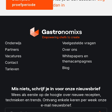
proefperiode
dan in
0.5x
1x
2x
4x
Onderwijs
Veelgestelde vragen
Partners
Over ons
Vacatures
Whitepapers en
themacampagnes
Contact
Blog
Tarieven
Mis niets, schrijf je in voor onze nieuwsbrief
Wees als eerste op de hoogte over nieuwe recepten,
technieken en trends. Ontvang enkele keren per week onze
e-mail nieuwsbrief.