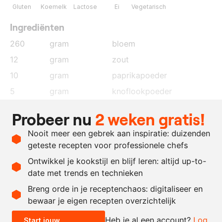
Gluten
Koemelk
Lactose
Ei
Vegetarisch
Ingrediënten
260
gram
bloem
12
gram
zout
10
gram
paprikapoeder
5
gram
knoflookpoeder
10
gram
zwarte peper
, gemalen
Probeer nu
2 weken gratis!
2
eieren
Nooit meer een gebrek aan inspiratie: duizenden
260
gram
melk
geteste recepten voor professionele chefs
1
kg.
bundelzwam
Ontwikkel je kookstijl en blijf leren: altijd up-to-
date met trends en technieken
Recept omrekenen
Breng orde in je receptenchaos: digitaliseer en
bewaar je eigen recepten overzichtelijk
-
+
Heb je al een account?
Log
Start jouw