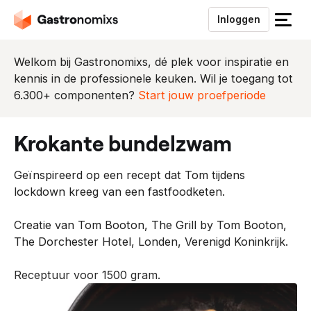
Inloggen
S
l
u
Welkom bij Gastronomixs, dé plek voor inspiratie en
i
kennis in de professionele keuken. Wil je toegang tot
t
6.300+ componenten?
Start jouw proefperiode
h
e
krokante bundelzwam
t
m
Geïnspireerd op een recept dat Tom tijdens
e
lockdown kreeg van een fastfoodketen.
n
u
Creatie van Tom Booton, The Grill by Tom Booton,
The Dorchester Hotel, Londen, Verenigd Koninkrijk.
Receptuur voor 1500 gram.