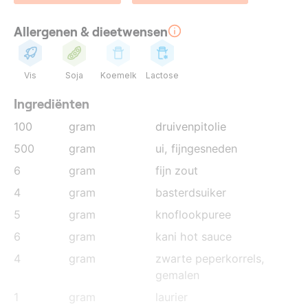
Allergenen & dieetwensen
Vis
Soja
Koemelk
Lactose
Ingrediënten
100
gram
druivenpitolie
500
gram
ui
, fijngesneden
6
gram
fijn zout
4
gram
basterdsuiker
5
gram
knoflookpuree
6
gram
kani hot sauce
4
gram
zwarte peperkorrels
,
gemalen
1
gram
laurier