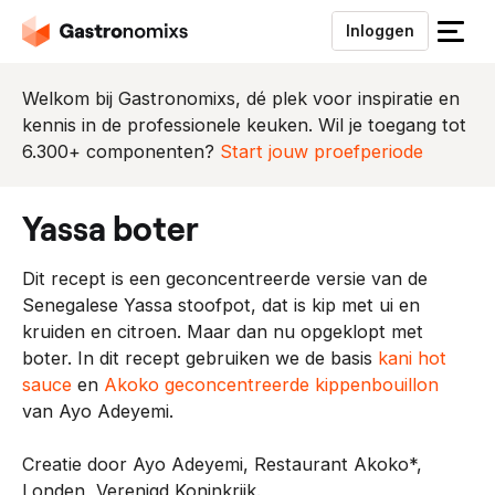
Inloggen
S
l
u
Welkom bij Gastronomixs, dé plek voor inspiratie en
i
kennis in de professionele keuken. Wil je toegang tot
t
6.300+ componenten?
Start jouw proefperiode
h
e
yassa boter
t
m
Dit recept is een geconcentreerde versie van de
e
Senegalese Yassa stoofpot, dat is kip met ui en
n
kruiden en citroen. Maar dan nu opgeklopt met
u
boter. In dit recept gebruiken we de basis
kani hot
sauce
en
Akoko geconcentreerde kippenbouillon
van Ayo Adeyemi.
Creatie door Ayo Adeyemi, Restaurant Akoko*,
Londen, Verenigd Koninkrijk.