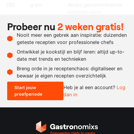
200
gram
Akoko geconcentreerde
kippenbouillon
10
gram
ingemaakte citroen
Probeer nu
2 weken gratis!
8
gram
citroensap
Nooit meer een gebrek aan inspiratie: duizenden
naar
boter
geteste recepten voor professionele chefs
behoefte
Ontwikkel je kookstijl en blijf leren: altijd up-to-
date met trends en technieken
Recept omrekenen
Breng orde in je receptenchaos: digitaliseer en
bewaar je eigen recepten overzichtelijk
-
+
Heb je al een account?
Log
Start jouw
proefperiode
dan in
0.5x
1x
2x
4x