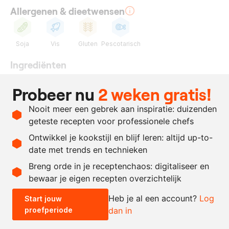
Allergenen & dieetwensen
Soja
Vis
Gluten
Pescotarisch
Ingrediënten
200
gram
zalmkuit
Probeer nu
2 weken gratis!
700
gram
mirin
Nooit meer een gebrek aan inspiratie: duizenden
160
gram
witte sojasaus
geteste recepten voor professionele chefs
40
gram
gember
Ontwikkel je kookstijl en blijf leren: altijd up-to-
date met trends en technieken
Recept omrekenen
Breng orde in je receptenchaos: digitaliseer en
bewaar je eigen recepten overzichtelijk
-
+
Heb je al een account?
Log
Start jouw
proefperiode
dan in
0.5x
1x
2x
4x