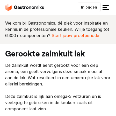
Inloggen
S
l
u
Welkom bij Gastronomixs, dé plek voor inspiratie en
i
kennis in de professionele keuken. Wil je toegang tot
t
6.300+ componenten?
Start jouw proefperiode
h
e
gerookte zalmkuit lak
t
m
De zalmkuit wordt eerst gerookt voor een diep
e
aroma, een geeft vervolgens deze smaak mooi af
n
aan de lak. Wat resulteert in een umami rijke lak voor
u
allerlei bereidingen.
Deze zalmkuit is rijk aan omega-3 vetzuren en is
veelzijdig te gebruiken in de keuken zoals dit
component laat zien.