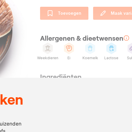
Toevoegen
Maak vari
Allergenen & dieetwensen
Weekdieren
Ei
Koemelk
Lactose
Sul
Ingrediënten
25
coquilles in 
eken
500
ml.
hollandaise m
naar
zwarte truffe
behoefte
duizenden
naar
zout en pepe
efs
behoefte