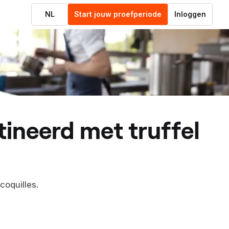
NL
Start jouw proefperiode
Inloggen
coquilles.