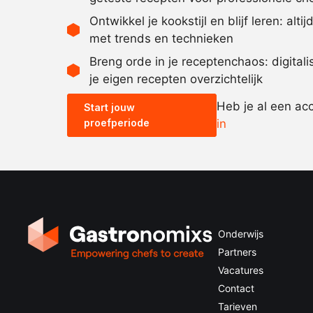
Ontwikkel je kookstijl en blijf leren: alti
met trends en technieken
Breng orde in je receptenchaos: digital
je eigen recepten overzichtelijk
Heb je al een ac
Start jouw
proefperiode
in
Onderwijs
Partners
Vacatures
Contact
Tarieven