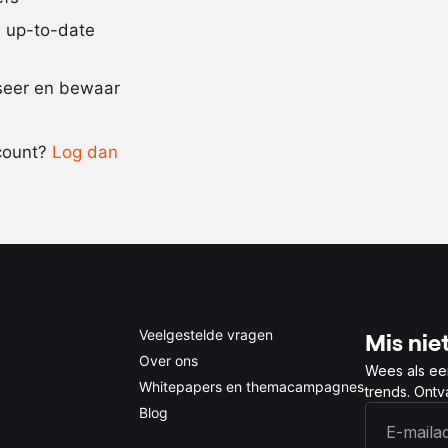
jd up-to-date
Recept omrekenen
iseer en bewaar
-
+
count?
Log dan
0.5x
1x
2x
4x
Veelgestelde vragen
Mis niet
Over ons
Wees als ee
Whitepapers en themacampagnes
trends. Ont
Blog