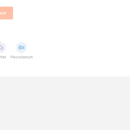
ant
fiet
Pescotarisch
de schelp
et zwarte truffel
l
r