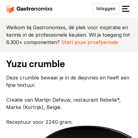
Inloggen
S
l
u
Welkom bij Gastronomixs, dé plek voor inspiratie en
i
kennis in de professionele keuken. Wil je toegang tot
t
6.300+ componenten?
Start jouw proefperiode
h
e
yuzu crumble
t
m
Deze crumble bewaar je in de diepvries en heeft een
e
fijne textuur.
n
u
Creatie van Martijn Defauw, restaurant Rebelle*,
Marke (Kortrijk), België.
Receptuur voor 2240 gram.