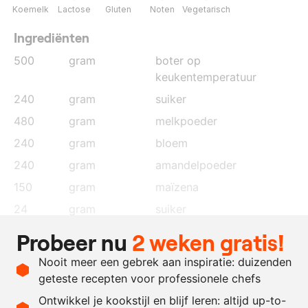
Koemelk
Lactose
Gluten
Noten
Vegetarisch
Ingrediënten
500
gram
boter op
keukentemperatuur
240
gram
suiker
480
gram
melkpoeder
240
gram
bloem
240
gram
amandelpoeder
150
gram
maïzena
24
gram
suiker
20
gram
yuzu poeder
Probeer nu
2 weken gratis!
200
gram
cacaoboter
Nooit meer een gebrek aan inspiratie: duizenden
150
gram
gekonfijte yuzuschil
, in
geteste recepten voor professionele chefs
fijne brunoise gesneden
Ontwikkel je kookstijl en blijf leren: altijd up-to-