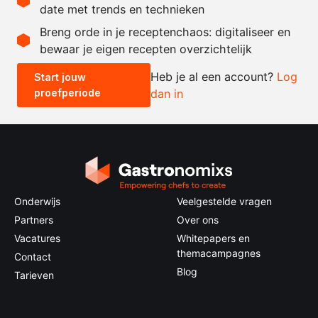
date met trends en technieken
Recept omrekenen
Breng orde in je receptenchaos: digitaliseer en
bewaar je eigen recepten overzichtelijk
-
+
Heb je al een account?
Log
Start jouw
proefperiode
dan in
0.5x
1x
2x
4x
Onderwijs
Veelgestelde vragen
Partners
Over ons
Vacatures
Whitepapers en
themacampagnes
Contact
Blog
Tarieven