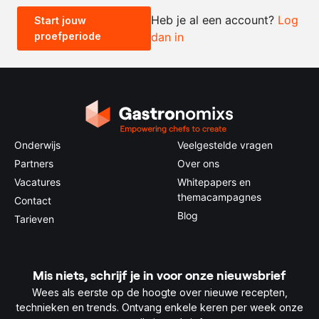
Heb je al een account?
Log
Start jouw
proefperiode
dan in
0.5x
1x
2x
4x
Onderwijs
Veelgestelde vragen
Partners
Over ons
Vacatures
Whitepapers en
themacampagnes
Contact
Blog
Tarieven
Mis niets, schrijf je in voor onze nieuwsbrief
Wees als eerste op de hoogte over nieuwe recepten,
technieken en trends. Ontvang enkele keren per week onze