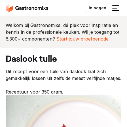
Inloggen
S
l
u
Welkom bij Gastronomixs, dé plek voor inspiratie en
i
kennis in de professionele keuken. Wil je toegang tot
t
6.300+ componenten?
Start jouw proefperiode
h
e
daslook tuile
t
m
Dit recept voor een tuile van daslook laat zich
e
gemakkelijk lossen uit zelfs de meest verfijnde matjes.
n
u
Receptuur voor 350 gram.