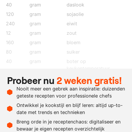
40
gram
daslook
120
gram
sojaolie
240
gram
eiwit
12
gram
zout
160
gram
bloem
80
gram
suiker
40
gram
boter op
keukentemperatuur
Probeer nu
2 weken gratis!
naar
daslookpoeder
behoefte
Nooit meer een gebrek aan inspiratie: duizenden
naar
rode bietenpoeder
geteste recepten voor professionele chefs
behoefte
Ontwikkel je kookstijl en blijf leren: altijd up-to-
date met trends en technieken
Recept omrekenen
Breng orde in je receptenchaos: digitaliseer en
bewaar je eigen recepten overzichtelijk
-
+