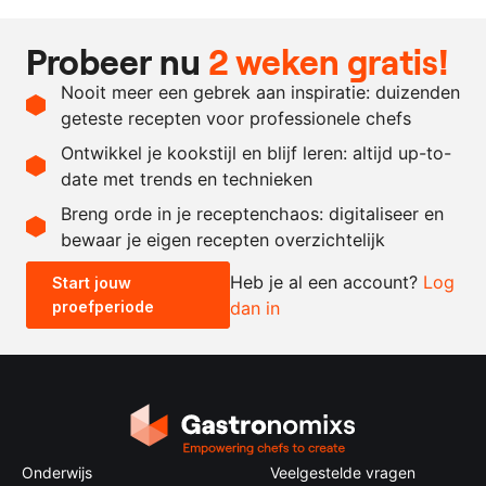
Ingrediënten
Probeer nu
2 weken gratis!
1
kg.
wortel
, schil
Nooit meer een gebrek aan inspiratie: duizenden
2
liter
water
geteste recepten voor professionele chefs
80
gram
kombu
Ontwikkel je kookstijl en blijf leren: altijd up-to-
date met trends en technieken
Recept omrekenen
Breng orde in je receptenchaos: digitaliseer en
bewaar je eigen recepten overzichtelijk
-
+
Heb je al een account?
Log
Start jouw
proefperiode
dan in
0.5x
1x
2x
4x
Onderwijs
Veelgestelde vragen