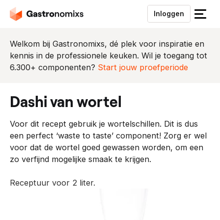
Inloggen
S
l
u
Welkom bij Gastronomixs, dé plek voor inspiratie en
i
kennis in de professionele keuken. Wil je toegang tot
t
6.300+ componenten?
Start jouw proefperiode
h
e
dashi van wortel
t
m
Voor dit recept gebruik je wortelschillen. Dit is dus
e
een perfect ‘waste to taste’ component! Zorg er wel
n
voor dat de wortel goed gewassen worden, om een
u
zo verfijnd mogelijke smaak te krijgen.
Receptuur voor 2 liter.