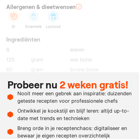
Allergenen & dieetwensen
Ei
Koemelk
Lactose
Ingrediënten
6
eieren
120
gram
wei boter
60
gram
bruine boter
20
gram
konijn barbecue garum
Probeer nu
2 weken gratis!
10
gram
whiskey
Nooit meer een gebrek aan inspiratie: duizenden
naar
kippenhuid garum
geteste recepten voor professionele chefs
behoefte
Ontwikkel je kookstijl en blijf leren: altijd up-to-
date met trends en technieken
Recept omrekenen
Breng orde in je receptenchaos: digitaliseer en
bewaar je eigen recepten overzichtelijk
-
+