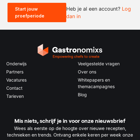
Heb je al een account?
Log
Start jouw
proefperiode
dan in
0.5x
1x
2x
4x
Onderwijs
Veelgestelde vragen
Partners
Over ons
Vacatures
Whitepapers en
themacampagnes
Contact
Blog
Tarieven
Mis niets, schrijf je in voor onze nieuwsbrief
Wees als eerste op de hoogte over nieuwe recepten,
technieken en trends. Ontvang enkele keren per week onze