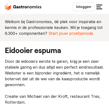
Inloggen
S
l
u
Welkom bij Gastronomixs, dé plek voor inspiratie en
i
kennis in de professionele keuken. Wil je toegang tot
t
6.300+ componenten?
Start jouw proefperiode
h
e
eidooier espuma
t
m
Door de eidooiers eerste te garen, krijg je een zeer
e
stabiele garing en dus altijd een perfect eindresultaat.
n
Weiboter is een bijzonder ingrediënt, het is namelijk
u
botervet dat uit de wei van de kaasproductie wordt
gewonnen.
Creatie van Michael van der Kroft, restaurant Tres,
Rotterdam.