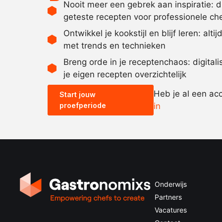
Nooit meer een gebrek aan inspiratie: 
geteste recepten voor professionele ch
Ontwikkel je kookstijl en blijf leren: alti
met trends en technieken
Breng orde in je receptenchaos: digital
je eigen recepten overzichtelijk
Heb je al een ac
Start jouw
proefperiode
in
Onderwijs
Partners
Vacatures