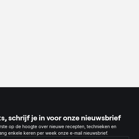
um
s, schrijf je in voor onze nieuwsbrief
rste op de hoogte over nieuwe recepten, technieken en
vang enkele keren per week onze e-mail nieuwsbrief.