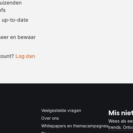
60
gram
boter
duizenden
efs
5
gram
garnalengar
jd up-to-date
Recept omrekenen
iseer en bewaar
-
+
count?
Log dan
0.5x
1x
2x
4x
Veelgestelde vragen
Mis niet
Over ons
Wees als ee
Whitepapers en themacampagnes
trends. Ont