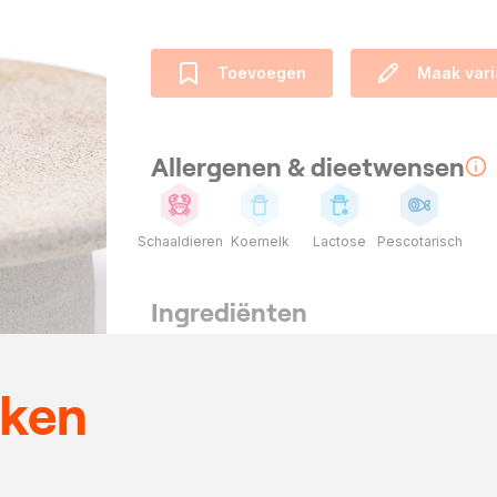
Toevoegen
Maak vari
Allergenen & dieetwensen
Schaaldieren
Koemelk
Lactose
Pescotarisch
Ingrediënten
3
liter
karnemelk
500
gram
kreeftenkark
eken
120
gram
honing
300
gram
slagroom