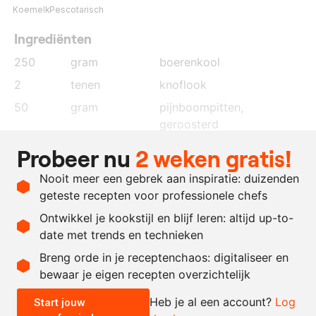
Koemelk
Pescotarisch
Ingrediënten
250
gram
boerenkool
2
tenen
knoflook
50
gram
pijnboompitten
,
geroosterd
100
gram
parmezaan
Probeer nu
2 weken gratis!
300
ml.
extra vierge olijfolie
Nooit meer een gebrek aan inspiratie: duizenden
naar
zout
geteste recepten voor professionele chefs
behoefte
Ontwikkel je kookstijl en blijf leren: altijd up-to-
date met trends en technieken
Recept omrekenen
Breng orde in je receptenchaos: digitaliseer en
bewaar je eigen recepten overzichtelijk
-
+
Heb je al een account?
Log
Start jouw