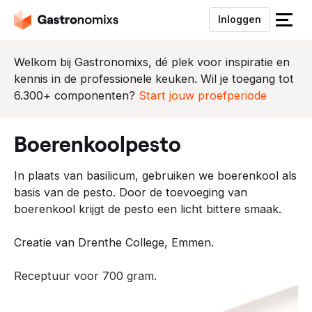
Inloggen
S
l
u
Welkom bij Gastronomixs, dé plek voor inspiratie en
i
kennis in de professionele keuken. Wil je toegang tot
t
6.300+ componenten?
Start jouw proefperiode
h
e
boerenkoolpesto
t
m
In plaats van basilicum, gebruiken we boerenkool als
e
basis van de pesto. Door de toevoeging van
n
boerenkool krijgt de pesto een licht bittere smaak.
u
Creatie van Drenthe College, Emmen.
Receptuur voor 700 gram.