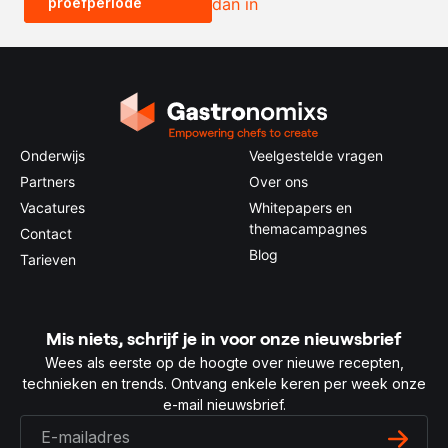
proefperiode
dan in
0.5x
1x
2x
4x
Onderwijs
Veelgestelde vragen
Partners
Over ons
Vacatures
Whitepapers en
themacampagnes
Contact
Blog
Tarieven
Mis niets, schrijf je in voor onze nieuwsbrief
Wees als eerste op de hoogte over nieuwe recepten,
technieken en trends. Ontvang enkele keren per week onze
e-mail nieuwsbrief.