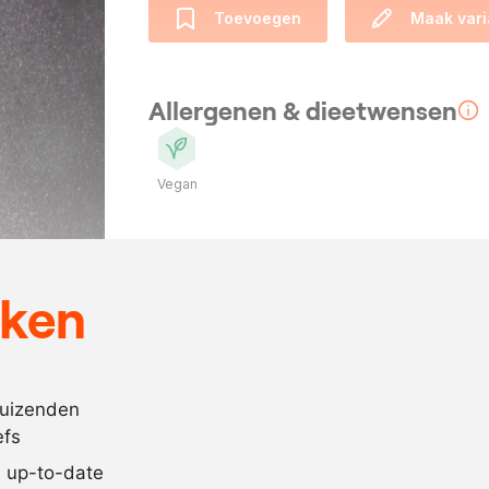
Toevoegen
Maak vari
Allergenen & dieetwensen
Vegan
Ingrediënten
1.2
kg.
rabarber
eken
400
gram
azijn
400
gram
suiker
800
gram
water
duizenden
efs
30
gram
zout
jd up-to-date