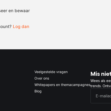
Recept omrekenen
iseer en bewaar
-
+
count?
Log dan
0.5x
1x
2x
4x
Veelgestelde vragen
Mis niet
Over ons
Wees als ee
Whitepapers en themacampagnes
trends. Ont
Blog