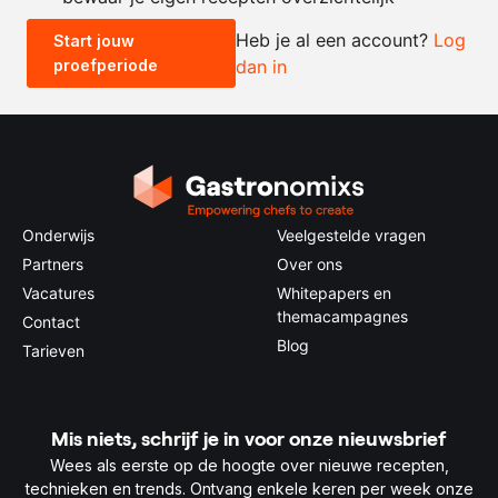
Heb je al een account?
Log
Start jouw
proefperiode
dan in
0.5x
1x
2x
4x
Onderwijs
Veelgestelde vragen
Partners
Over ons
Vacatures
Whitepapers en
themacampagnes
Contact
Blog
Tarieven
Mis niets, schrijf je in voor onze nieuwsbrief
Wees als eerste op de hoogte over nieuwe recepten,
technieken en trends. Ontvang enkele keren per week onze