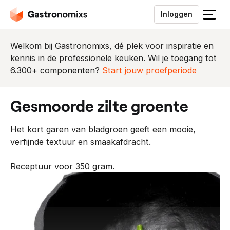
Inloggen
S
l
u
Welkom bij Gastronomixs, dé plek voor inspiratie en
i
kennis in de professionele keuken. Wil je toegang tot
t
6.300+ componenten?
Start jouw proefperiode
h
e
gesmoorde zilte groente
t
m
Het kort garen van bladgroen geeft een mooie,
e
verfijnde textuur en smaakafdracht.
n
u
Receptuur voor 350 gram.