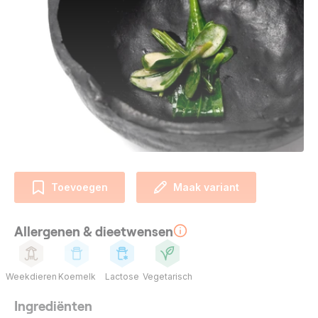
Toevoegen
Maak variant
Allergenen & dieetwensen
Weekdieren
Koemelk
Lactose
Vegetarisch
Ingrediënten