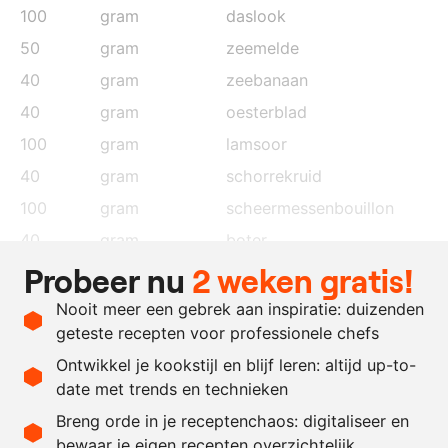
100
gram
daslook
50
gram
zeemelde
40
gram
zeebanaan
40
gram
oesterblad
100
gram
lamsoor
40
gram
schorrekruid
100
gram
scheermessenbouillon
40
gram
boter
Probeer nu
2 weken gratis!
naar
extra vierge olijfolie
behoefte
Nooit meer een gebrek aan inspiratie: duizenden
naar
zout en peper
geteste recepten voor professionele chefs
behoefte
Ontwikkel je kookstijl en blijf leren: altijd up-to-
date met trends en technieken
Recept omrekenen
Breng orde in je receptenchaos: digitaliseer en
bewaar je eigen recepten overzichtelijk
-
+