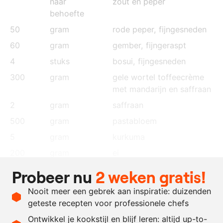
naar
zout en peper
behoefte
50
gram
rode peper
, fijngesneden
60
gram
gember
, fijngeraspt
4
stuks
bosui
, fijngesneden
300
gram
gele wortel toffeecrème
met mandarijn en saffraan
2
gram
saffraan
500
gram
pastabloem
5
gram
kurkuma
200
gram
ei
100
gram
eidooier
Probeer nu
2 weken gratis!
30
gram
olijfolie
Nooit meer een gebrek aan inspiratie: duizenden
naar
boter
geteste recepten voor professionele chefs
behoefte
Ontwikkel je kookstijl en blijf leren: altijd up-to-