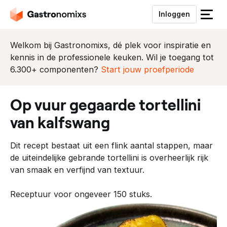
Inloggen
S
l
u
Welkom bij Gastronomixs, dé plek voor inspiratie en
i
kennis in de professionele keuken. Wil je toegang tot
t
6.300+ componenten?
Start jouw proefperiode
h
e
op vuur gegaarde tortellini
t
m
van kalfswang
e
n
Dit recept bestaat uit een flink aantal stappen, maar
u
de uiteindelijke gebrande tortellini is overheerlijk rijk
van smaak en verfijnd van textuur.
Receptuur voor ongeveer 150 stuks.