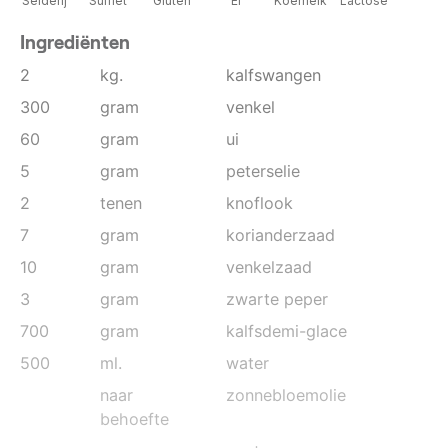
Selderij
Sulfiet
Gluten
Ei
Koemelk
Lactose
Ingrediënten
2
kg.
kalfswangen
300
gram
venkel
60
gram
ui
5
gram
peterselie
2
tenen
knoflook
7
gram
korianderzaad
10
gram
venkelzaad
3
gram
zwarte peper
700
gram
kalfsdemi-glace
500
ml.
water
naar
zonnebloemolie
behoefte