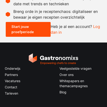
date met trends en technieken
Recept omrekenen
Breng orde in je receptenchaos: digitaliseer en
bewaar je eigen recepten overzichtelijk
-
+
Heb je al een account?
Log
Start jouw
proefperiode
dan in
0.5x
1x
2x
4x
Onderwijs
Veelgestelde vragen
Partners
Over ons
Vacatures
Whitepapers en
themacampagnes
Contact
Blog
Tarieven