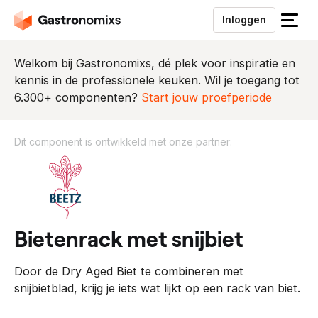
Inloggen
S
l
u
Welkom bij Gastronomixs, dé plek voor inspiratie en
i
kennis in de professionele keuken. Wil je toegang tot
t
6.300+ componenten?
Start jouw proefperiode
h
e
Dit component is ontwikkeld met onze partner:
t
m
D
e
i
n
t
u
c
o
bietenrack met snijbiet
m
p
Door de Dry Aged Biet te combineren met
o
snijbietblad, krijg je iets wat lijkt op een rack van biet.
n
e