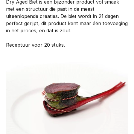
Dry Aged Biet is een bijzonder product vol smaak
n
met een structuur die past in de meest
t
uiteenlopende creaties. De biet wordt in 21 dagen
i
perfect gerijpt, dit product kent maar één toevoeging
s
in het proces, en dat is zout.
DryAgedBiet
o
n
Receptuur voor 20 stuks.
t
w
i
k
k
e
l
d
m
e
t
o