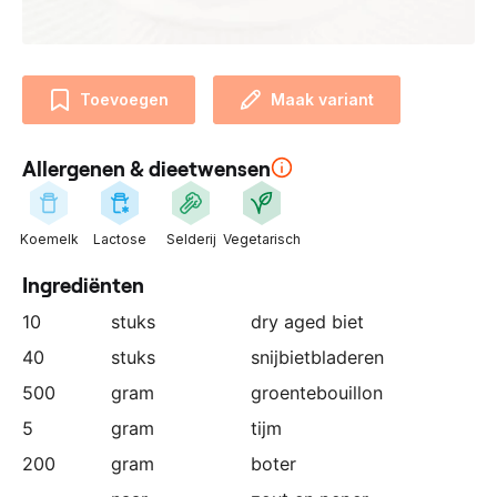
n
z
e
p
Toevoegen
Maak variant
a
r
Allergenen & dieetwensen
t
n
e
Koemelk
Lactose
Selderij
Vegetarisch
r
:
Ingrediënten
10
stuks
dry aged biet
40
stuks
snijbietbladeren
500
gram
groentebouillon
5
gram
tijm
200
gram
boter