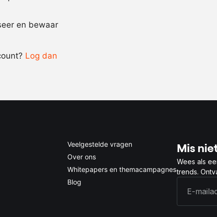
Recept omrekenen
iseer en bewaar
-
+
count?
Log dan
0.5x
1x
2x
4x
Veelgestelde vragen
Mis niet
Over ons
Wees als ee
Whitepapers en themacampagnes
trends. Ont
Blog