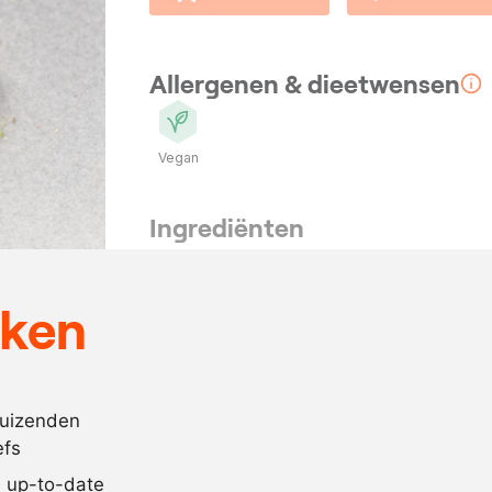
Allergenen & dieetwensen
Vegan
Ingrediënten
75
gram
dextrosepoe
2
gram
xanthaango
eken
500
gram
suiker
330
gram
water
400
gram
kumquatpur
duizenden
efs
5
gram
guargom
jd up-to-date