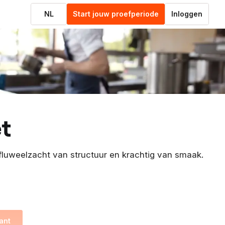
NL
Start jouw proefperiode
Inloggen
t
 fluweelzacht van structuur en krachtig van smaak.
ant