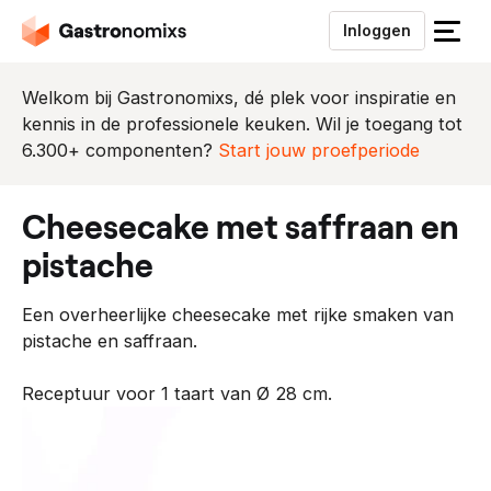
Inloggen
S
l
u
Welkom bij Gastronomixs, dé plek voor inspiratie en
i
kennis in de professionele keuken. Wil je toegang tot
t
6.300+ componenten?
Start jouw proefperiode
h
e
cheesecake met saffraan en
t
m
pistache
e
n
Een overheerlijke cheesecake met rijke smaken van
u
pistache en saffraan.
Receptuur voor 1 taart van Ø 28 cm.