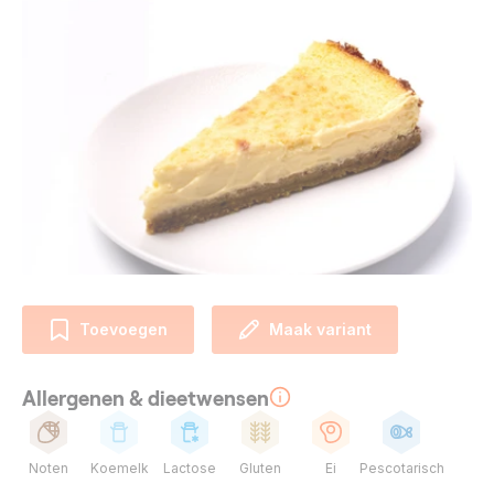
Toevoegen
Maak variant
Allergenen & dieetwensen
Noten
Koemelk
Lactose
Gluten
Ei
Pescotarisch