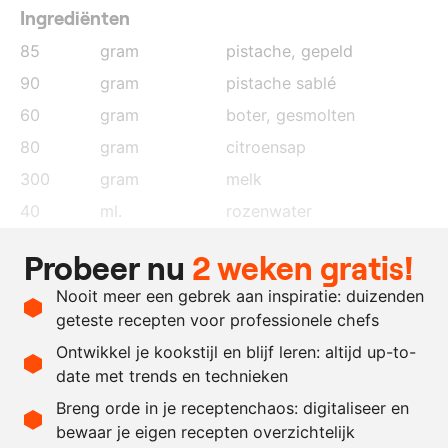
Ingrediënten
85
gram
pistache
, gepeld
90
gram
pistache sablé
60
gram
boter
, gesmolten
80
gram
citroensap
300
gram
melk
40
ml.
rozenwater
200
gram
suiker
Probeer nu
2 weken gratis!
1.5
gram
saffraan
Nooit meer een gebrek aan inspiratie: duizenden
400
gram
roomkaas
geteste recepten voor professionele chefs
6
stuks
eieren
Ontwikkel je kookstijl en blijf leren: altijd up-to-
date met trends en technieken
Recept omrekenen
Breng orde in je receptenchaos: digitaliseer en
bewaar je eigen recepten overzichtelijk
-
+