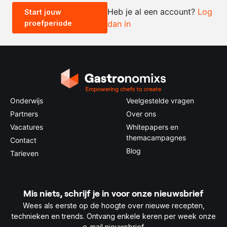
Heb je al een account?
Log
Start jouw
proefperiode
dan in
0.5x
1x
2x
4x
Onderwijs
Veelgestelde vragen
Partners
Over ons
Vacatures
Whitepapers en
themacampagnes
Contact
Blog
Tarieven
Mis niets, schrijf je in voor onze nieuwsbrief
Wees als eerste op de hoogte over nieuwe recepten,
technieken en trends. Ontvang enkele keren per week onze
e-mail nieuwsbrief.