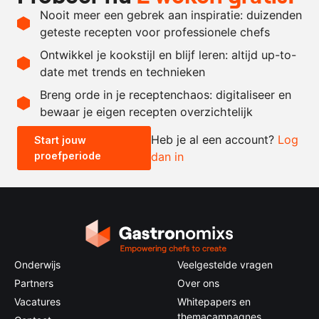
behoefte
Nooit meer een gebrek aan inspiratie: duizenden
naar
zout en peper
geteste recepten voor professionele chefs
behoefte
Ontwikkel je kookstijl en blijf leren: altijd up-to-
date met trends en technieken
Recept omrekenen
Breng orde in je receptenchaos: digitaliseer en
bewaar je eigen recepten overzichtelijk
-
+
Heb je al een account?
Log
Start jouw
proefperiode
dan in
0.5x
1x
2x
4x
Onderwijs
Veelgestelde vragen
Partners
Over ons
Vacatures
Whitepapers en
themacampagnes