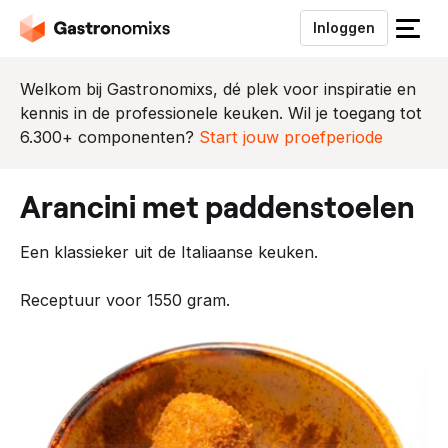
Inloggen
S
l
u
Welkom bij Gastronomixs, dé plek voor inspiratie en
i
kennis in de professionele keuken. Wil je toegang tot
t
6.300+ componenten?
Start jouw proefperiode
h
e
arancini met paddenstoelen
t
m
Een klassieker uit de Italiaanse keuken.
e
n
Receptuur voor 1550 gram.
u