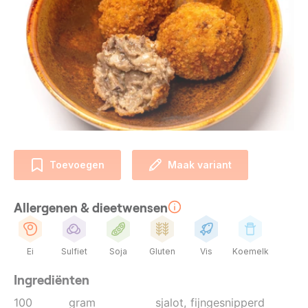
Toevoegen
Maak variant
Allergenen & dieetwensen
Ei
Sulfiet
Soja
Gluten
Vis
Koemelk
Ingrediënten
100
gram
sjalot
, fijngesnipperd