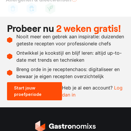
Koemelk
Lactose
Vegetarisch
Probeer nu
2 weken gratis!
Ingrediënten
Nooit meer een gebrek aan inspiratie: duizenden
500
gram
boter
geteste recepten voor professionele chefs
75
gram
pastinaakzaad
Ontwikkel je kookstijl en blijf leren: altijd up-to-
date met trends en technieken
Recept omrekenen
Breng orde in je receptenchaos: digitaliseer en
bewaar je eigen recepten overzichtelijk
-
+
Heb je al een account?
Log
Start jouw
proefperiode
dan in
0.5x
1x
2x
4x