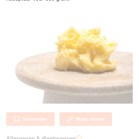
Toevoegen
Maak variant
Allergenen & dieetwensen