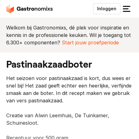
Inloggen
S
l
u
Welkom bij Gastronomixs, dé plek voor inspiratie en
i
kennis in de professionele keuken. Wil je toegang tot
t
6.300+ componenten?
Start jouw proefperiode
h
e
pastinaakzaadboter
t
m
Het seizoen voor pastinaakzaad is kort, dus wees er
e
snel bij! Het zaad geeft echter een heerlijke, verfijnde
n
smaak aan de boter. In dit recept maken we gebruik
u
van vers pastinaakzaad.
Creatie van Alwin Leemhuis, De Tuinkamer,
Schuinesloot.
Receptuur voor 500 gram.