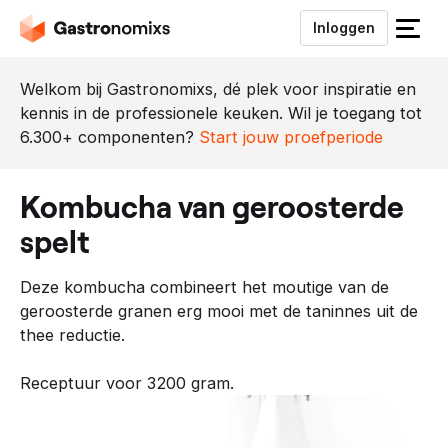
Inloggen
S
l
u
Welkom bij Gastronomixs, dé plek voor inspiratie en
i
kennis in de professionele keuken. Wil je toegang tot
t
6.300+ componenten?
Start jouw proefperiode
h
e
kombucha van geroosterde
t
m
spelt
e
n
Deze kombucha combineert het moutige van de
u
geroosterde granen erg mooi met de taninnes uit de
thee reductie.
Receptuur voor 3200 gram.