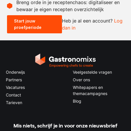
Breng orde in je receptenchaos: digitaliseer en
bewaar je eigen recepten overzichtelijk
-
+
Heb je al een account?
Log
Start jouw
proefperiode
dan in
0.5x
1x
2x
4x
Onderwijs
Veelgestelde vragen
Partners
Over ons
Vacatures
Whitepapers en
themacampagnes
Contact
Blog
Tarieven
Mis niets, schrijf je in voor onze nieuwsbrief