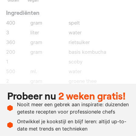
Gluten
Vegan
Ingrediënten
400
gram
spelt
3
liter
water
360
gram
rietsuiker
200
gram
basis kombucha
1
scoby
500
ml.
water
2
gram
groene thee
4
gram
lapsang souchong thee
Probeer nu
2 weken gratis!
50
ml.
citroensap
Nooit meer een gebrek aan inspiratie: duizenden
naar
suikerwater
geteste recepten voor professionele chefs
behoefte
Ontwikkel je kookstijl en blijf leren: altijd up-to-
date met trends en technieken
Recept omrekenen