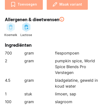
n
Toevoegen
Maak variant
z
e
Allergenen & dieetwensen
p
a
r
Koemelk
Lactose
t
n
Ingrediënten
e
700
gram
flespompoen
r
:
2
gram
pumpkin spice, World
Spice Blends Pro
Verstegen
4.5
gram
bladgelatine
, geweld in
koud water
1
stuk
limoen
, sap
100
gram
slagroom