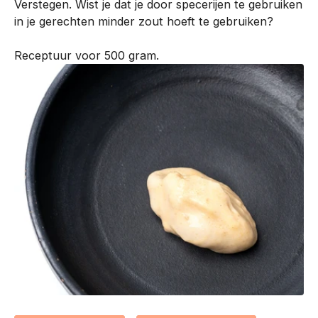
Verstegen. Wist je dat je door specerijen te gebruiken
n
in je gerechten minder zout hoeft te gebruiken?
t
i
Receptuur voor 500 gram.
s
o
n
t
w
i
k
k
e
l
d
m
e
t
o