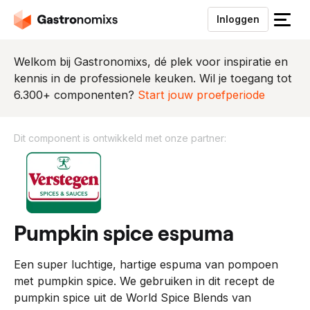
Inloggen
S
l
u
Welkom bij Gastronomixs, dé plek voor inspiratie en
i
kennis in de professionele keuken. Wil je toegang tot
t
6.300+ componenten?
Start jouw proefperiode
h
e
Dit component is ontwikkeld met onze partner:
t
m
D
e
i
n
t
u
c
o
pumpkin spice espuma
m
p
Een super luchtige, hartige espuma van pompoen
o
met pumpkin spice. We gebruiken in dit recept de
n
pumpkin spice uit de World Spice Blends van
e