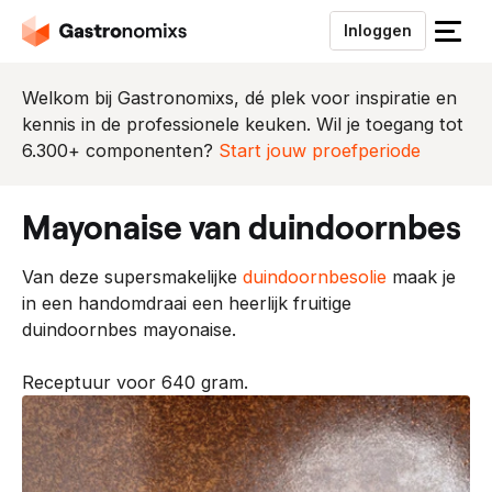
Inloggen
S
l
u
Welkom bij Gastronomixs, dé plek voor inspiratie en
i
kennis in de professionele keuken. Wil je toegang tot
t
6.300+ componenten?
Start jouw proefperiode
h
e
mayonaise van duindoornbes
t
m
Van deze supersmakelijke
duindoornbesolie
maak je
e
in een handomdraai een heerlijk fruitige
n
duindoornbes mayonaise.
u
Receptuur voor 640 gram.