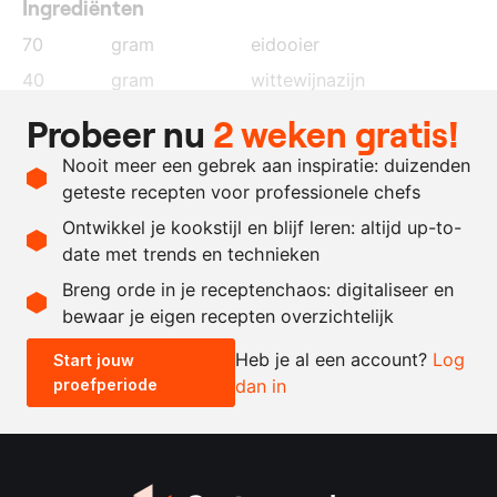
Ingrediënten
70
gram
eidooier
40
gram
wittewijnazijn
30
gram
dijonmosterd
Probeer nu
2 weken gratis!
500
gram
duindoornbesolie
Nooit meer een gebrek aan inspiratie: duizenden
naar
zout en peper
geteste recepten voor professionele chefs
behoefte
Ontwikkel je kookstijl en blijf leren: altijd up-to-
date met trends en technieken
Recept omrekenen
Breng orde in je receptenchaos: digitaliseer en
bewaar je eigen recepten overzichtelijk
-
+
Heb je al een account?
Log
Start jouw
proefperiode
dan in
0.5x
1x
2x
4x