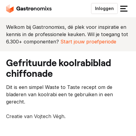
Inloggen
S
l
u
Welkom bij Gastronomixs, dé plek voor inspiratie en
i
kennis in de professionele keuken. Wil je toegang tot
t
6.300+ componenten?
Start jouw proefperiode
h
e
gefrituurde koolrabiblad
t
m
chiffonade
e
n
Dit is een simpel Waste to Taste recept om de
u
bladeren van koolrabi een te gebruiken in een
gerecht.
Creatie van Vojtech Végh.