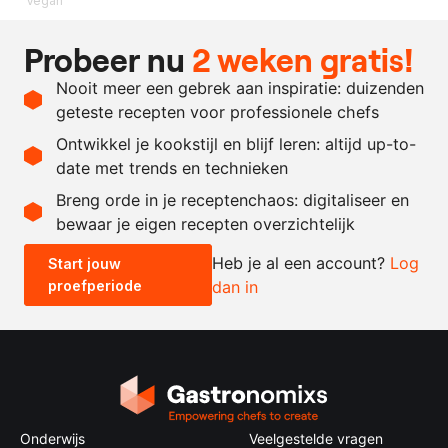
Vegan
Ingrediënten
Probeer nu
2 weken gratis!
koolrabibladeren
Nooit meer een gebrek aan inspiratie: duizenden
naar
zout
geteste recepten voor professionele chefs
behoefte
Ontwikkel je kookstijl en blijf leren: altijd up-to-
date met trends en technieken
Recept omrekenen
Breng orde in je receptenchaos: digitaliseer en
bewaar je eigen recepten overzichtelijk
-
+
Heb je al een account?
Log
Start jouw
proefperiode
dan in
0.5x
1x
2x
4x
Onderwijs
Veelgestelde vragen