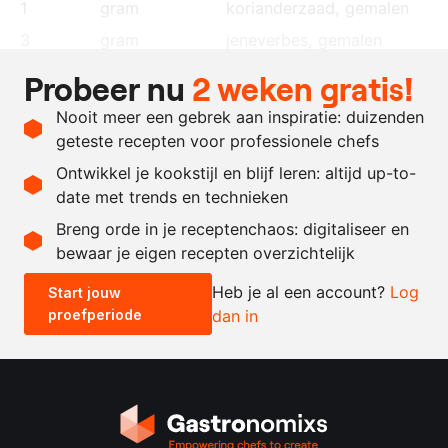
1
gram
korianderzaad
, gemalen
3
gram
jeneverbes
, gemalen
100
gram
pistachenoten
Probeer nu
2 weken gratis!
125
gram
eendenlever, Foie Royale
Nooit meer een gebrek aan inspiratie: duizenden
naar
aspic
geteste recepten voor professionele chefs
behoefte
Ontwikkel je kookstijl en blijf leren: altijd up-to-
date met trends en technieken
Recept omrekenen
Breng orde in je receptenchaos: digitaliseer en
bewaar je eigen recepten overzichtelijk
-
+
Heb je al een account?
Log
Start jouw
proefperiode
dan in
0.5x
1x
2x
4x