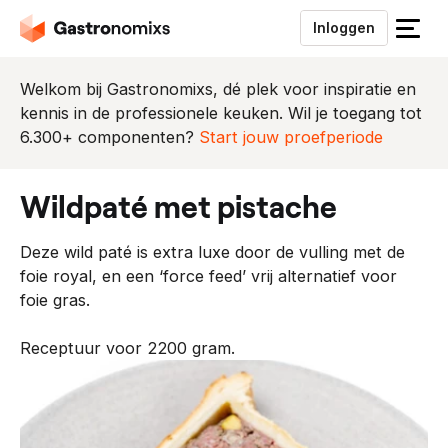
Inloggen
S
l
u
Welkom bij Gastronomixs, dé plek voor inspiratie en
i
kennis in de professionele keuken. Wil je toegang tot
t
6.300+ componenten?
Start jouw proefperiode
h
e
wildpaté met pistache
t
m
Deze wild paté is extra luxe door de vulling met de
e
foie royal, en een ‘force feed’ vrij alternatief voor
n
foie gras.
u
Receptuur voor 2200 gram.