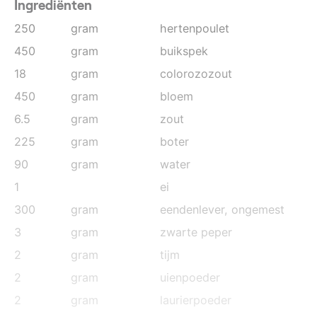
Ingrediënten
250
gram
hertenpoulet
450
gram
buikspek
18
gram
colorozozout
450
gram
bloem
6.5
gram
zout
225
gram
boter
90
gram
water
1
ei
300
gram
eendenlever, ongemest
3
gram
zwarte peper
2
gram
tijm
2
gram
uienpoeder
2
gram
laurierpoeder