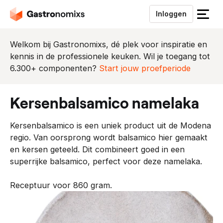
Inloggen
S
l
u
Welkom bij Gastronomixs, dé plek voor inspiratie en
i
kennis in de professionele keuken. Wil je toegang tot
t
6.300+ componenten?
Start jouw proefperiode
h
e
kersenbalsamico namelaka
t
m
Kersenbalsamico is een uniek product uit de Modena
e
regio. Van oorsprong wordt balsamico hier gemaakt
n
en kersen geteeld. Dit combineert goed in een
u
superrijke balsamico, perfect voor deze namelaka.
Receptuur voor 860 gram.