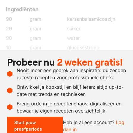
Ingrediënten
90
gram
kersenbalsamicoazijn
20
gram
suiker
90
gram
water
10
gram
glucosestroop
9
gram
bladgelatine
, geweld in
Probeer nu
2 weken gratis!
koud water
Nooit meer een gebrek aan inspiratie: duizenden
250
gram
pure chocolade
geteste recepten voor professionele chefs
400
gram
slagroom
Ontwikkel je kookstijl en blijf leren: altijd up-to-
date met trends en technieken
Recept omrekenen
Breng orde in je receptenchaos: digitaliseer en
bewaar je eigen recepten overzichtelijk
-
+
Heb je al een account?
Log
Start jouw
proefperiode
dan in
0.5x
1x
2x
4x