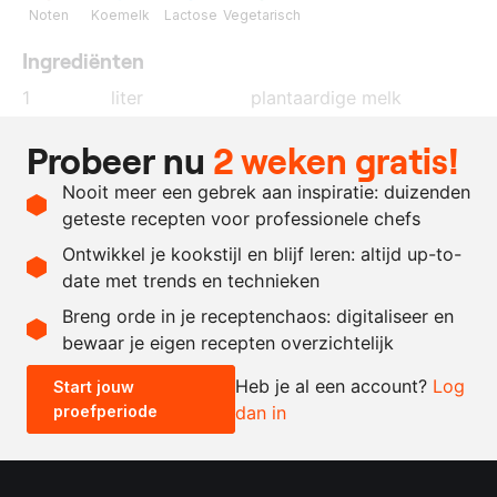
Noten
Koemelk
Lactose
Vegetarisch
Ingrediënten
1
liter
plantaardige melk
500
gram
cashewroom
Probeer nu
2 weken gratis!
200
gram
jonge sparrentoppen
Nooit meer een gebrek aan inspiratie: duizenden
100
gram
suiker
geteste recepten voor professionele chefs
2
gram
pro espuma koud
Ontwikkel je kookstijl en blijf leren: altijd up-to-
date met trends en technieken
Recept omrekenen
Breng orde in je receptenchaos: digitaliseer en
bewaar je eigen recepten overzichtelijk
-
+
Heb je al een account?
Log
Start jouw
proefperiode
dan in
0.5x
1x
2x
4x