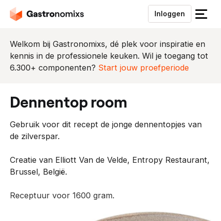
Inloggen
S
l
u
Welkom bij Gastronomixs, dé plek voor inspiratie en
i
kennis in de professionele keuken. Wil je toegang tot
t
6.300+ componenten?
Start jouw proefperiode
h
e
dennentop room
t
m
Gebruik voor dit recept de jonge dennentopjes van
e
de zilverspar.
n
u
Creatie van Elliott Van de Velde, Entropy Restaurant,
Brussel, België.
Receptuur voor 1600 gram.