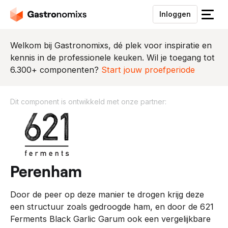
Inloggen
S
l
u
Welkom bij Gastronomixs, dé plek voor inspiratie en
i
kennis in de professionele keuken. Wil je toegang tot
t
6.300+ componenten?
Start jouw proefperiode
h
e
Dit component is ontwikkeld met onze partner:
t
m
D
e
i
n
t
u
c
o
perenham
m
p
Door de peer op deze manier te drogen krijg deze
o
een structuur zoals gedroogde ham, en door de 621
n
Ferments Black Garlic Garum ook een vergelijkbare
e