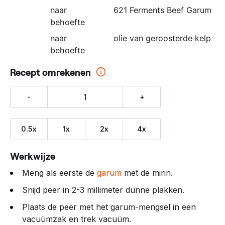
naar
621 Ferments Beef Garum
behoefte
naar
olie van geroosterde kelp
behoefte
Recept omrekenen
-
+
0.5x
1x
2x
4x
Werkwijze
Meng als eerste de
garum
met de mirin.
Snijd peer in 2-3 millimeter dunne plakken.
Plaats de peer met het garum-mengsel in een
vacuümzak en trek vacuüm.