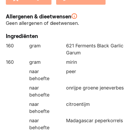
n
z
Allergenen & dieetwensen
e
p
Geen allergenen of dieetwensen.
a
Ingrediënten
r
t
160
gram
621 Ferments Black Garlic
n
Garum
e
160
gram
mirin
r
naar
peer
:
behoefte
naar
onrijpe groene jeneverbes
behoefte
naar
citroentijm
behoefte
naar
Madagascar peperkorrels
behoefte