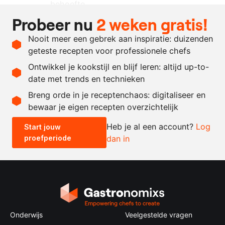
behoefte
Probeer nu
2 weken gratis!
naar
panko
behoefte
Nooit meer een gebrek aan inspiratie: duizenden
naar
zout en peper
geteste recepten voor professionele chefs
behoefte
Ontwikkel je kookstijl en blijf leren: altijd up-to-
date met trends en technieken
Recept omrekenen
Breng orde in je receptenchaos: digitaliseer en
bewaar je eigen recepten overzichtelijk
-
+
Heb je al een account?
Log
Start jouw
proefperiode
dan in
0.5x
1x
2x
4x
Onderwijs
Veelgestelde vragen