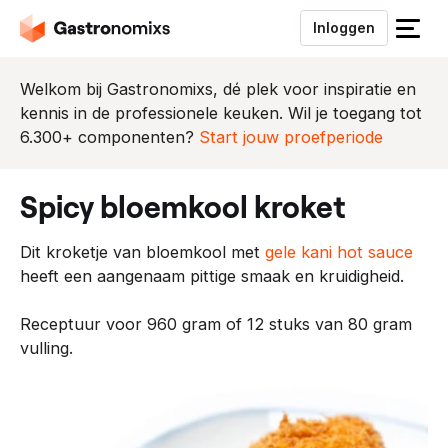
Inloggen
S
l
u
Welkom bij Gastronomixs, dé plek voor inspiratie en
i
kennis in de professionele keuken. Wil je toegang tot
t
6.300+ componenten?
Start jouw proefperiode
h
e
spicy bloemkool kroket
t
m
Dit kroketje van bloemkool met
gele kani hot sauce
e
heeft een aangenaam pittige smaak en kruidigheid.
n
u
Receptuur voor 960 gram of 12 stuks van 80 gram
vulling.