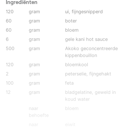
Ingrediënten
120
gram
ui
, fijngesnipperd
60
gram
boter
60
gram
bloem
6
gram
gele kani hot sauce
500
gram
Akoko geconcentreerde
kippenbouillon
120
gram
bloemkool
2
gram
peterselie
, fijngehakt
100
gram
feta
12
gram
bladgelatine
, geweld in
koud water
naar
bloem
behoefte
naar
eiwit