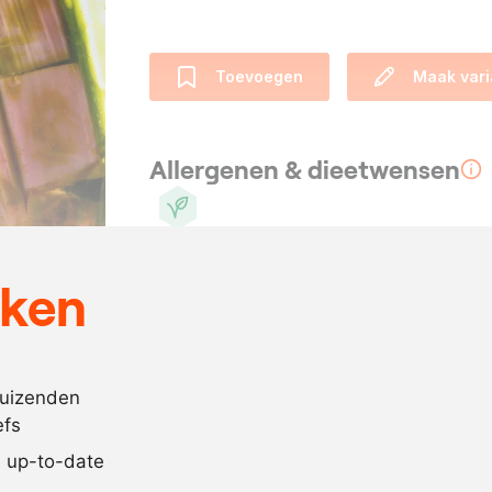
Toevoegen
Maak vari
Allergenen & dieetwensen
Vegan
eken
Ingrediënten
330
gram
zonnebloemo
70
gram
basilicum
duizenden
efs
1
kg.
rabarber
jd up-to-date