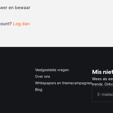
Recept omrekenen
iseer en bewaar
-
+
count?
Log dan
0.5x
1x
2x
4x
Veelgestelde vragen
Mis niet
Over ons
Wees als ee
Whitepapers en themacampagnes
trends. Ont
Blog